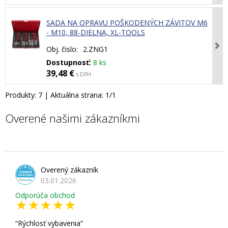
SADA NA OPRAVU POŠKODENÝCH ZÁVITOV M6
- M10, 88-DIELNA, XL-TOOLS
Obj. čislo:
2.ZNG1
Dostupnosť:
8 ks
39,48 €
s DPH
Produkty:
7
| Aktuálna strana:
1
/
1
Overené našimi zákazníkmi
Overený zákazník
03.01.2026
Odporúča obchod
Rýchlosť vybavenia