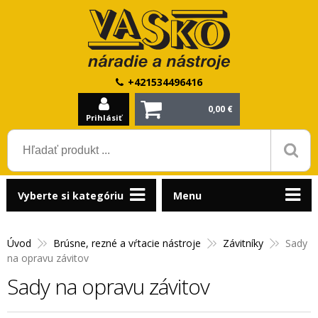
+421534496416
0,00 €
Prihlásiť
Vyberte si kategóriu
Menu
Úvod
Brúsne, rezné a vŕtacie nástroje
Závitníky
Sady
na opravu závitov
Sady na opravu závitov