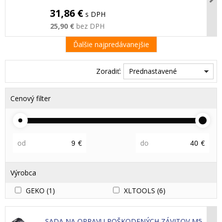
31,86 €
s DPH
25,90 €
bez DPH
Ďalšie najpredávanejšie
Zoradiť:
Prednastavené
Cenový filter
od
€
do
€
Výrobca
GEKO
(1)
XLTOOLS
(6)
SADA NA OPRAVU POŠKODENÝCH ZÁVITOV M5