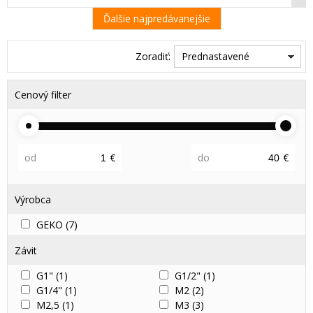
Ďalšie najpredávanejšie
Zoradiť:
Prednastavené
Cenový filter
od
€
do
€
Výrobca
GEKO
(7)
Závit
G1"
(1)
G1/2"
(1)
G1/4"
(1)
M2
(2)
M2,5
(1)
M3
(3)