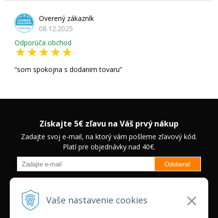
Overený zákazník
08.12.2025
Odporúča obchod
som spokojna s dodanim tovaru
Získajte 5€ zľavu na Váš prvý nákup
Zadajte svoj e-mail, na ktorý vám pošleme zľavový kód.
Platí pre objednávky nad 40€.
Odoberať
Budete informovaný o novinkách na našom eshope a jedinečných
zľavách na vybrané produkty.
Neplatí pre Veľkoobchodných
Vaše nastavenie cookies
zákazníkov.