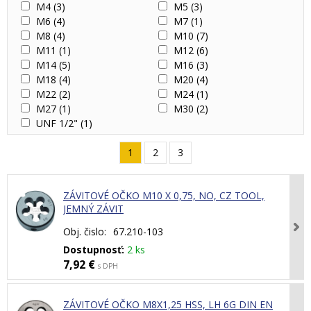
M4
(3)
M5
(3)
M6
(4)
M7
(1)
M8
(4)
M10
(7)
M11
(1)
M12
(6)
M14
(5)
M16
(3)
M18
(4)
M20
(4)
M22
(2)
M24
(1)
M27
(1)
M30
(2)
UNF 1/2"
(1)
1
2
3
ZÁVITOVÉ OČKO M10 X 0,75, NO, CZ TOOL,
JEMNÝ ZÁVIT
Obj. čislo:
67.210-103
Dostupnosť:
2 ks
7,92 €
s DPH
ZÁVITOVÉ OČKO M8X1,25 HSS, LH 6G DIN EN