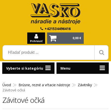
+421534496416
0,00 €
Prihlásiť
Vyberte si kategóriu
Menu
Úvod
Brúsne, rezné a vŕtacie nástroje
Závitníky
Závitové očká
Závitové očká