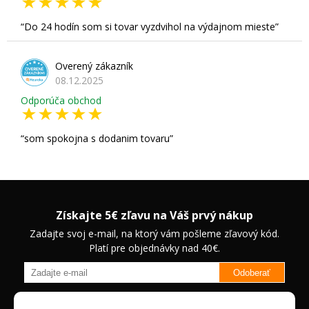
Do 24 hodín som si tovar vyzdvihol na výdajnom mieste
Overený zákazník
08.12.2025
Odporúča obchod
som spokojna s dodanim tovaru
Získajte 5€ zľavu na Váš prvý nákup
Zadajte svoj e-mail, na ktorý vám pošleme zľavový kód.
Platí pre objednávky nad 40€.
Odoberať
Budete informovaný o novinkách na našom eshope a jedinečných