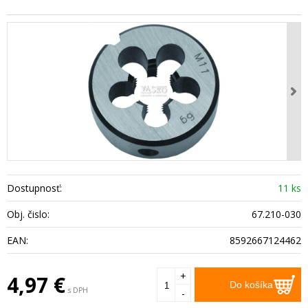
Dostupnosť:
11 ks
Obj. čislo:
67.210-030
EAN:
8592667124462
+
4,97
€
Do košíka
s DPH
-