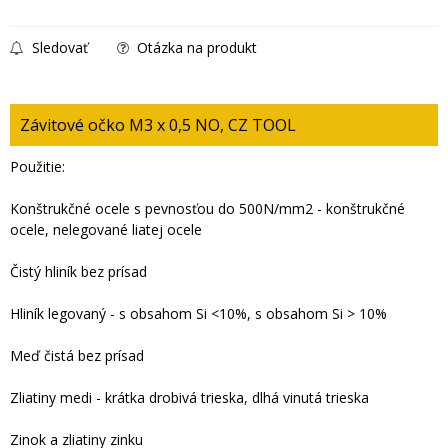
Sledovať
Otázka na produkt
Závitové očko M3 x 0,5 NO, CZ TOOL
Použitie:
Konštrukčné ocele s pevnosťou do 500N/mm2 - konštrukčné
ocele, nelegované liatej ocele
Čistý hliník bez prísad
Hliník legovaný - s obsahom Si <10%, s obsahom Si > 10%
Meď čistá bez prísad
Zliatiny medi - krátka drobivá trieska, dlhá vinutá trieska
Zinok a zliatiny zinku