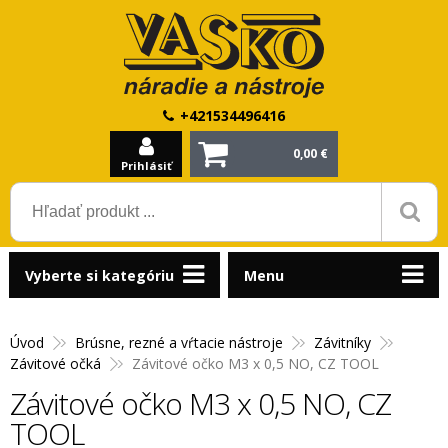
+421534496416
0,00 €
Prihlásiť
Vyberte si kategóriu
Menu
Úvod
Brúsne, rezné a vŕtacie nástroje
Závitníky
Závitové očká
Závitové očko M3 x 0,5 NO, CZ TOOL
Závitové očko M3 x 0,5 NO, CZ
TOOL