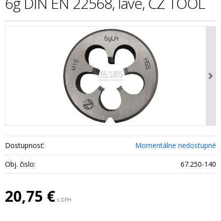
6g DIN EN 22568, ľavé, CZ TOOL
Dostupnosť:
Momentálne nedostupné
Obj. čislo:
67.250-140
20,75
€
s DPH