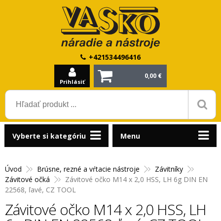
+421534496416
0,00 €
Prihlásiť
Vyberte si kategóriu
Menu
Úvod
Brúsne, rezné a vŕtacie nástroje
Závitníky
Závitové očká
Závitové očko M14 x 2,0 HSS, LH 6g DIN EN
22568, ľavé, CZ TOOL
Závitové očko M14 x 2,0 HSS, LH