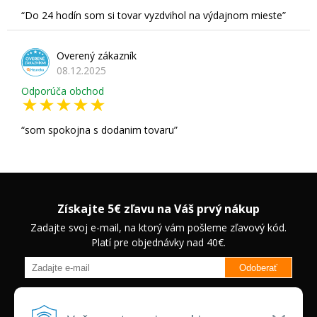
Do 24 hodín som si tovar vyzdvihol na výdajnom mieste
Overený zákazník
08.12.2025
Odporúča obchod
som spokojna s dodanim tovaru
Získajte 5€ zľavu na Váš prvý nákup
Zadajte svoj e-mail, na ktorý vám pošleme zľavový kód.
Platí pre objednávky nad 40€.
Odoberať
Budete informovaný o novinkách na našom eshope a jedinečných
zľavách na vybrané produkty.
Neplatí pre Veľkoobchodných