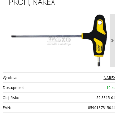
T PROFI, NAREX
Výrobca:
NAREX
Dostupnosť:
10 ks
Obj. čislo:
59.8315-04
EAN:
8590137315044