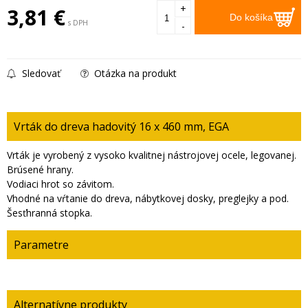
+
3,81
€
Do košíka
s DPH
-
Sledovať
Otázka na produkt
Vrták do dreva hadovitý 16 x 460 mm, EGA
Vrták je vyrobený z vysoko kvalitnej nástrojovej ocele, legovanej.
Brúsené hrany.
Vodiaci hrot so závitom.
Vhodné na vŕtanie do dreva, nábytkovej dosky, preglejky a pod.
Šesťhranná stopka.
Parametre