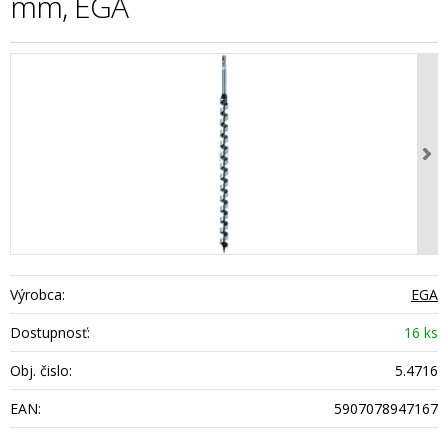
mm, EGA
Výrobca:
EGA
Dostupnosť:
16 ks
Obj. čislo:
5.4716
EAN:
5907078947167