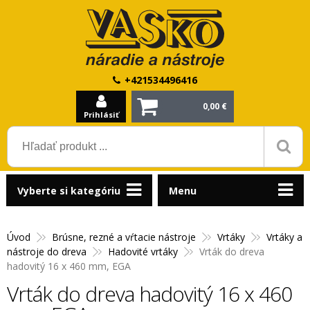
+421534496416
0,00 €
Prihlásiť
Vyberte si kategóriu
Menu
Úvod
Brúsne, rezné a vŕtacie nástroje
Vrtáky
Vrtáky a
nástroje do dreva
Hadovité vrtáky
Vrták do dreva
hadovitý 16 x 460 mm, EGA
Vrták do dreva hadovitý 16 x 460