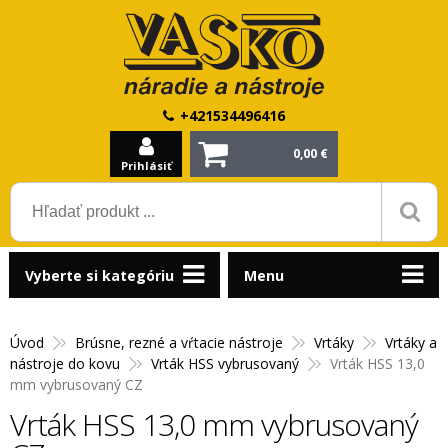
+421534496416
0,00 €
Prihlásiť
Vyberte si kategóriu
Menu
Úvod
Brúsne, rezné a vŕtacie nástroje
Vrtáky
Vrtáky a
nástroje do kovu
Vrták HSS vybrusovaný
Vrták HSS 13,0
mm vybrusovaný CZ
Vrták HSS 13,0 mm vybrusovaný