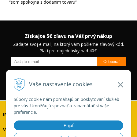
som spokojna s dodanim tovaru
Získajte 5€ zľavu na Váš prvý nákup
Zadajte svoj e-mail, na ktorý vám pošleme zľavový kód.
Platí pre objednávky nad 40€.
Odoberať
Budete informovaný o novinkách na našom eshope a jedinečných
zľavách na vybrané produkty.
Neplatí pre Veľkoobchodných
Vaše nastavenie cookies
zákazníkov.
Súbory cookie nám pomáhajú pri poskytovaní služieb
pre vás. Umožňujú spoznať a zapamätať si vaše
preferencie.
INFOLINKA
Prijať
VŠETKO O NÁKUPE