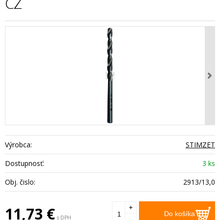
CZ
Výrobca:
STIMZET
Dostupnosť:
3 ks
Obj. čislo:
2913/13,0
+
11,73
€
Do košíka
s DPH
-