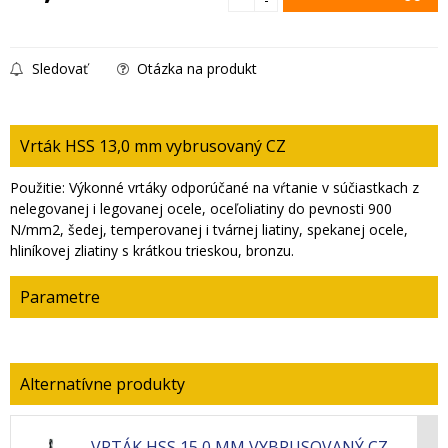
Sledovať
Otázka na produkt
Vrták HSS 13,0 mm vybrusovaný CZ
Použitie: Výkonné vrtáky odporúčané na vŕtanie v súčiastkach z
nelegovanej i legovanej ocele, oceľoliatiny do pevnosti 900
N/mm2, šedej, temperovanej i tvárnej liatiny, spekanej ocele,
hliníkovej zliatiny s krátkou trieskou, bronzu.
Parametre
VRTÁK HSS 15,0 MM VYBRUSOVANÝ CZ