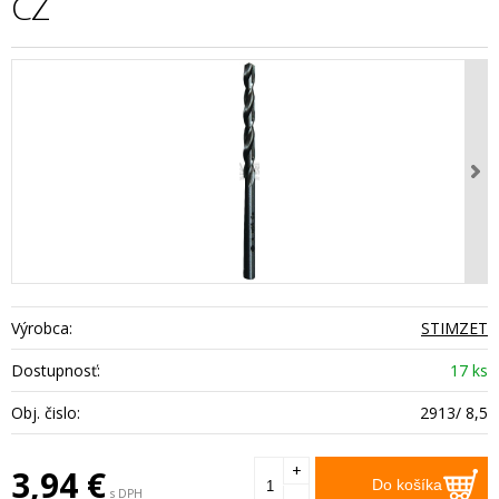
CZ
Výrobca:
STIMZET
Dostupnosť:
17 ks
Obj. čislo:
2913/ 8,5
+
3,94
€
Do košíka
s DPH
-