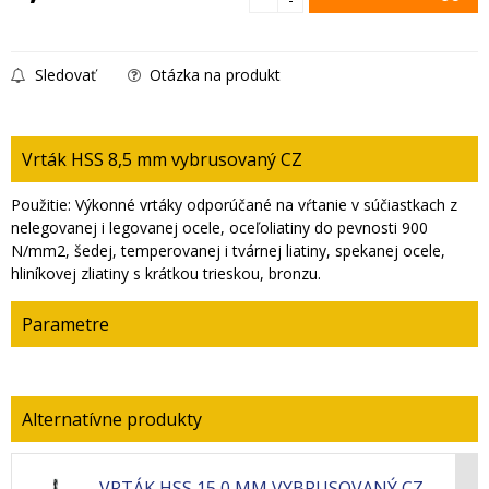
Sledovať
Otázka na produkt
Vrták HSS 8,5 mm vybrusovaný CZ
Použitie: Výkonné vrtáky odporúčané na vŕtanie v súčiastkach z
nelegovanej i legovanej ocele, oceľoliatiny do pevnosti 900
N/mm2, šedej, temperovanej i tvárnej liatiny, spekanej ocele,
hliníkovej zliatiny s krátkou trieskou, bronzu.
Parametre
VRTÁK HSS 15,0 MM VYBRUSOVANÝ CZ