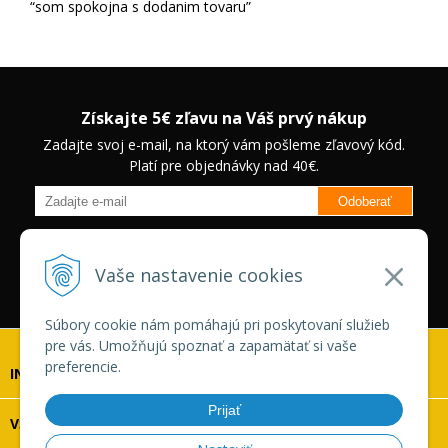
som spokojna s dodanim tovaru
Získajte 5€ zľavu na Váš prvý nákup
Zadajte svoj e-mail, na ktorý vám pošleme zľavový kód.
Platí pre objednávky nad 40€.
Odoberať
Budete informovaný o novinkách na našom eshope a jedinečných
zľavách na vybrané produkty.
Neplatí pre Veľkoobchodných
Vaše nastavenie cookies
zákazníkov.
Súbory cookie nám pomáhajú pri poskytovaní služieb
pre vás. Umožňujú spoznať a zapamätať si vaše
preferencie.
INFOLINKA
Prijať
VŠETKO O NÁKUPE