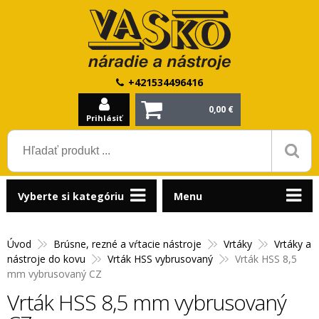
+421534496416
0,00 €
Prihlásiť
Vyberte si kategóriu
Menu
Úvod
Brúsne, rezné a vŕtacie nástroje
Vrtáky
Vrtáky a
nástroje do kovu
Vrták HSS vybrusovaný
Vrták HSS 8,5
mm vybrusovaný CZ
Vrták HSS 8,5 mm vybrusovaný