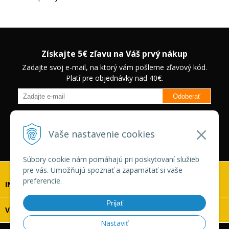
Získajte 5€ zľavu na Váš prvý nákup
Zadajte svoj e-mail, na ktorý vám pošleme zľavový kód.
Platí pre objednávky nad 40€.
Odoberať
Budete informovaný o novinkách na našom eshope a jedinečných
zľavách na vybrané produkty.
Neplatí pre Veľkoobchodných
Vaše nastavenie cookies
zákazníkov.
Súbory cookie nám pomáhajú pri poskytovaní služieb
pre vás. Umožňujú spoznať a zapamätať si vaše
preferencie.
INFOLINKA
Prijať
VŠETKO O NÁKUPE
Nastaviť