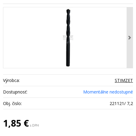
Výrobca:
STIMZET
Dostupnosť:
Momentálne nedostupné
Obj. čislo:
221121/ 7,2
1,85
€
s DPH