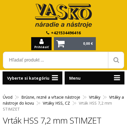
+421534496416
0,00 €
Prihlásiť
Vyberte si kategóriu
Menu
Úvod
Brúsne, rezné a vŕtacie nástroje
Vrtáky
Vrtáky a
nástroje do kovu
Vrtáky HSS, CZ
Vrták HSS 7,2 mm
STIMZET
Vrták HSS 7,2 mm STIMZET