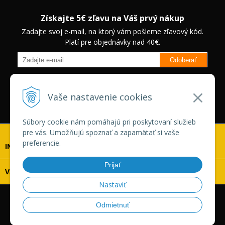
Získajte 5€ zľavu na Váš prvý nákup
Zadajte svoj e-mail, na ktorý vám pošleme zľavový kód.
Platí pre objednávky nad 40€.
Odoberať
Budete informovaný o novinkách na našom eshope a jedinečných
zľavách na vybrané produkty.
Neplatí pre Veľkoobchodných
Vaše nastavenie cookies
zákazníkov.
Súbory cookie nám pomáhajú pri poskytovaní služieb
pre vás. Umožňujú spoznať a zapamätať si vaše
preferencie.
INFOLINKA
Prijať
VŠETKO O NÁKUPE
Nastaviť
© 2026 Vaskonaradie.sk •
tvorba eshopu cez UNIobchod
,
Odmietnuť
webhosting
spoločnosti
WEBYGROUP