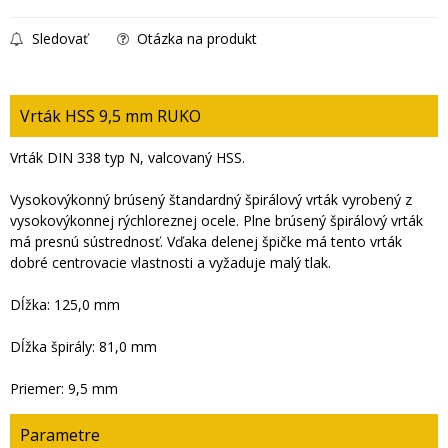
Sledovať
Otázka na produkt
Vrták HSS 9,5 mm RUKO
Vrták DIN 338 typ N, valcovaný HSS.
Vysokovýkonný brúsený štandardný špirálový vrták vyrobený z
vysokovýkonnej rýchloreznej ocele. Plne brúsený špirálový vrták
má presnú sústrednosť. Vďaka delenej špičke má tento vrták
dobré centrovacie vlastnosti a vyžaduje malý tlak.
Dĺžka: 125,0 mm
Dĺžka špirály: 81,0 mm
Priemer: 9,5 mm
Parametre