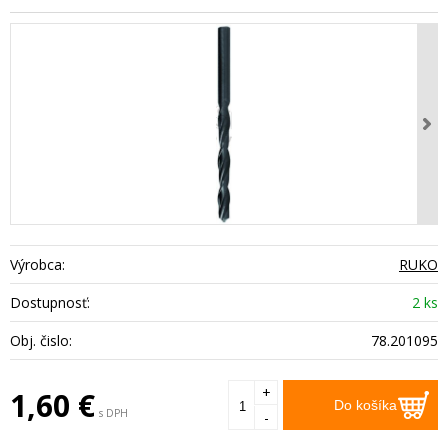
Výrobca:
RUKO
Dostupnosť:
2 ks
Obj. čislo:
78.201095
+
1,60
€
Do košíka
s DPH
-