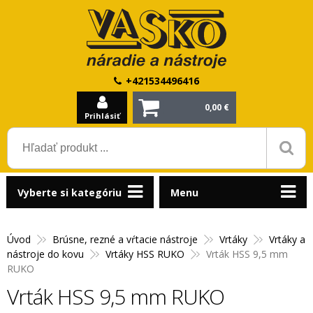
+421534496416
0,00 €
Prihlásiť
Vyberte si kategóriu
Menu
Úvod
Brúsne, rezné a vŕtacie nástroje
Vrtáky
Vrtáky a
nástroje do kovu
Vrtáky HSS RUKO
Vrták HSS 9,5 mm
RUKO
Vrták HSS 9,5 mm RUKO