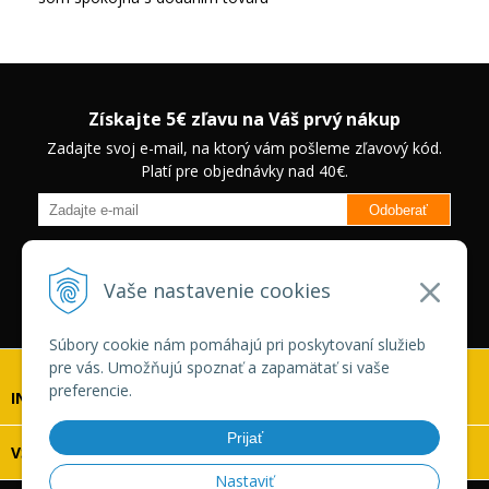
Získajte 5€ zľavu na Váš prvý nákup
Zadajte svoj e-mail, na ktorý vám pošleme zľavový kód.
Platí pre objednávky nad 40€.
Odoberať
Budete informovaný o novinkách na našom eshope a jedinečných
zľavách na vybrané produkty.
Neplatí pre Veľkoobchodných
Vaše nastavenie cookies
zákazníkov.
Súbory cookie nám pomáhajú pri poskytovaní služieb
pre vás. Umožňujú spoznať a zapamätať si vaše
preferencie.
INFOLINKA
Prijať
VŠETKO O NÁKUPE
Nastaviť