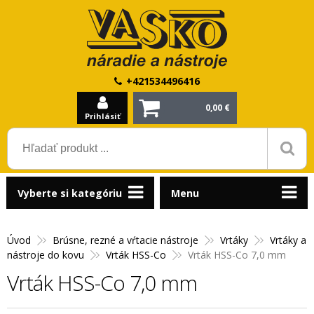
+421534496416
0,00 €
Prihlásiť
Vyberte si kategóriu
Menu
Úvod
Brúsne, rezné a vŕtacie nástroje
Vrtáky
Vrtáky a
nástroje do kovu
Vrták HSS-Co
Vrták HSS-Co 7,0 mm
Vrták HSS-Co 7,0 mm