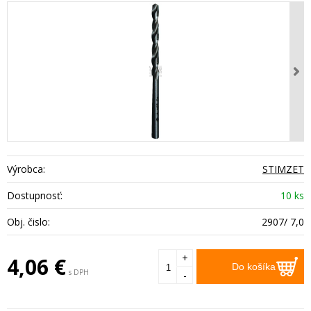
Výrobca:
STIMZET
Dostupnosť:
10 ks
Obj. čislo:
2907/ 7,0
+
4,06
€
Do košíka
s DPH
-