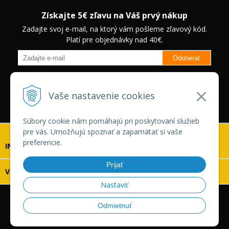
Získajte 5€ zľavu na Váš prvý nákup
Zadajte svoj e-mail, na ktorý vám pošleme zľavový kód.
Platí pre objednávky nad 40€.
Odoberať
Budete informovaný o novinkách na našom eshope a jedinečných
zľavách na vybrané produkty.
Neplatí pre Veľkoobchodných
Vaše nastavenie cookies
zákazníkov.
Súbory cookie nám pomáhajú pri poskytovaní služieb
pre vás. Umožňujú spoznať a zapamätať si vaše
preferencie.
INFOLINKA
Prijať
VŠETKO O NÁKUPE
Nastaviť
© 2026 Vaskonaradie.sk •
tvorba eshopu cez UNIobchod
,
Odmietnuť
webhosting
spoločnosti
WEBYGROUP