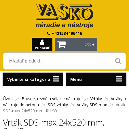
+421534496416
0,00 €
Prihlásiť
Vyberte si kategóriu
Menu
Úvod
Brúsne, rezné a vŕtacie nástroje
Vrtáky
Vrtáky a
nástroje do betónu
SDS vrtáky
Vrtáky SDS-max
Vrták
SDS-max 24x520 mm, RUKO
Vrták SDS-max 24x520 mm,