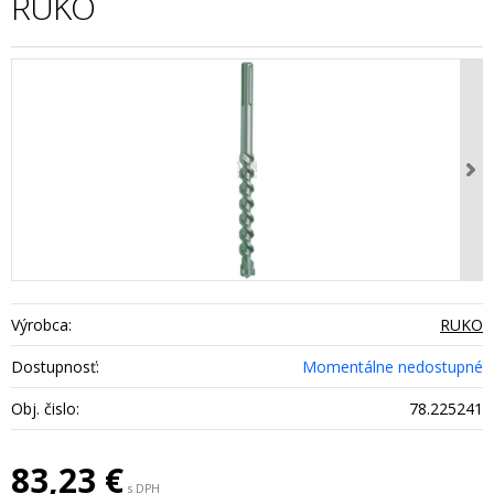
RUKO
Výrobca:
RUKO
Dostupnosť:
Momentálne nedostupné
Obj. čislo:
78.225241
83,23
€
s DPH