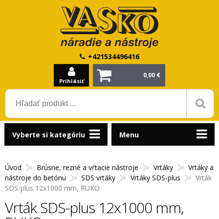
+421534496416
0,00 €
Prihlásiť
Vyberte si kategóriu
Menu
Úvod
Brúsne, rezné a vŕtacie nástroje
Vrtáky
Vrtáky a
nástroje do betónu
SDS vrtáky
Vrtáky SDS-plus
Vrták
SDS-plus 12x1000 mm, RUKO
Vrták SDS-plus 12x1000 mm,