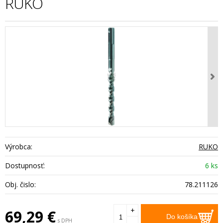
RUKO
Výrobca:
RUKO
Dostupnosť:
6 ks
Obj. čislo:
78.211126
+
69,29
€
Do košíka
s DPH
-