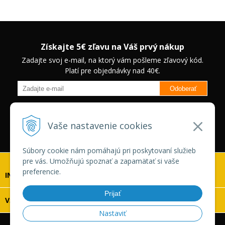
Získajte 5€ zľavu na Váš prvý nákup
Zadajte svoj e-mail, na ktorý vám pošleme zľavový kód.
Platí pre objednávky nad 40€.
Odoberať
Budete informovaný o novinkách na našom eshope a jedinečných
zľavách na vybrané produkty.
Neplatí pre Veľkoobchodných
Vaše nastavenie cookies
zákazníkov.
Súbory cookie nám pomáhajú pri poskytovaní služieb
pre vás. Umožňujú spoznať a zapamätať si vaše
preferencie.
INFOLINKA
Prijať
VŠETKO O NÁKUPE
Nastaviť