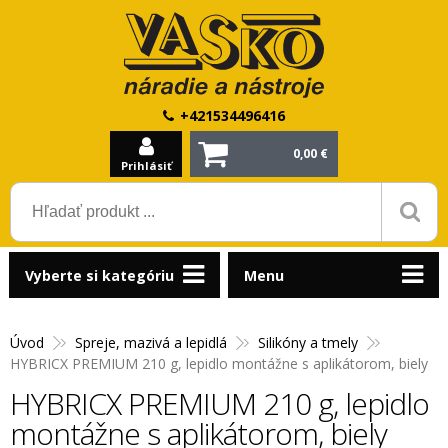
+421534496416
0,00 €
Prihlásiť
Vyberte si kategóriu
Menu
Úvod
Spreje, mazivá a lepidlá
Silikóny a tmely
HYBRICX PREMIUM 210 g, lepidlo montážne s aplikátorom, biely
HYBRICX PREMIUM 210 g, lepidlo
montážne s aplikátorom, biely