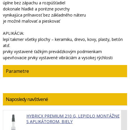
úplne bez zápachu a rozpúšťadiel
dokonale hladké a porézne povrchy
vynikajúca priľnavosť bez základného náteru
je možné maľovať a pieskovať
APLIKÁCIA:
lepí takmer všetky plochy – keramiku, drevo, kovy, plasty, betón
atď.
prvky vystavené ťažkým prevádzkovým podmienkam
upevňovacie prvky vystavené vibráciám a vysokej rýchlosti
Parametre
Naposledy navštívené
HYBRICX PREMIUM 210 G, LEPIDLO MONTÁŽNE
S APLIKÁTOROM, BIELY