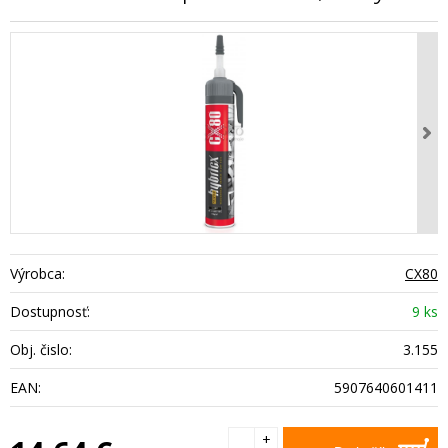
Výrobca:
CX80
Dostupnosť:
9 ks
Obj. čislo:
3.155
EAN:
5907640601411
+