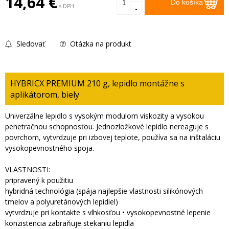
14,64
€
Do košíka
s DPH
-
Sledovať
Otázka na produkt
HYBRICX PREMIUM 210 g, lepidlo montážne s
aplikátorom, biely
Univerzálne lepidlo s vysokým modulom viskozity a vysokou
penetračnou schopnosťou. Jednozložkové lepidlo nereaguje s
povrchom, vytvrdzuje pri izbovej teplote, používa sa na inštaláciu
vysokopevnostného spoja.
VLASTNOSTI:
pripravený k použitiu
hybridná technológia (spája najlepšie vlastnosti silikónových
tmelov a polyuretánových lepidiel)
vytvrdzuje pri kontakte s vlhkosťou • vysokopevnostné lepenie
konzistencia zabraňuje stekaniu lepidla