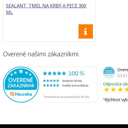
SEALANT, TMEL NA KRBY A PECE 300
ML
Overené našimi zákazníkmi
Overe
03.01
Odporúča ob
Rýchlosť vyb