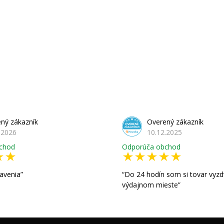
ný zákazník
Overený zákazník
.2026
10.12.2025
chod
Odporúča obchod
avenia
Do 24 hodín som si tovar vyzd
výdajnom mieste