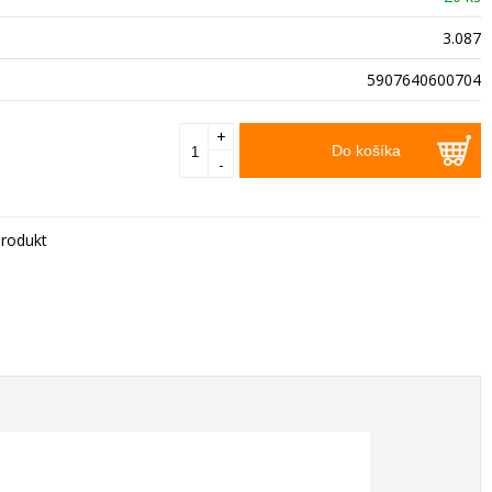
3.087
5907640600704
+
Do košíka
-
rodukt