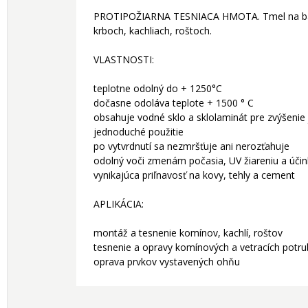
PROTIPOŽIARNA TESNIACA HMOTA. Tmel na báze 
krboch, kachliach, roštoch.
VLASTNOSTI:
teplotne odolný do + 1250°C
dočasne odoláva teplote + 1500 ° C
obsahuje vodné sklo a sklolaminát pre zvýšenie
jednoduché použitie
po vytvrdnutí sa nezmršťuje ani nerozťahuje
odolný voči zmenám počasia, UV žiareniu a úči
vynikajúca priľnavosť na kovy, tehly a cement
APLIKÁCIA:
montáž a tesnenie komínov, kachlí, roštov
tesnenie a opravy komínových a vetracích potru
oprava prvkov vystavených ohňu