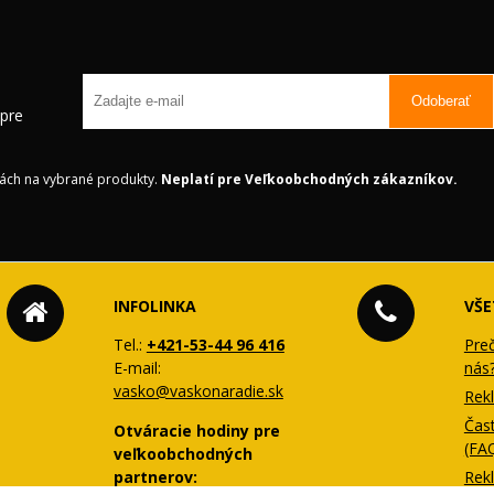
Odoberať
 pre
ách na vybrané produkty.
Neplatí pre Veľkoobchodných zákazníkov.
INFOLINKA
VŠE
Tel.:
+421-53-44 96 416
Pre
E-mail:
nás
vasko@vaskonaradie.sk
Rek
Čas
Otváracie hodiny pre
(FA
veľkoobchodných
partnerov:
Rek