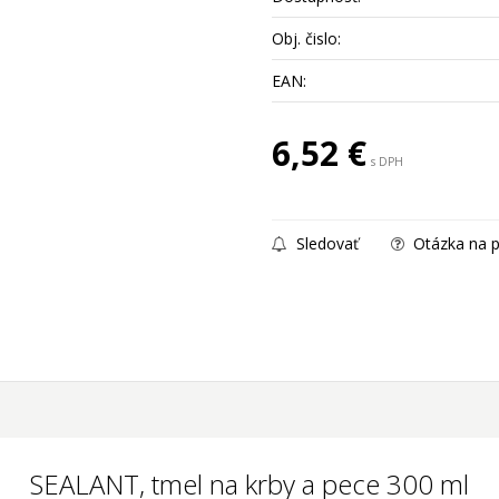
Obj. čislo:
EAN:
6,52
€
s DPH
Sledovať
Otázka na p
SEALANT, tmel na krby a pece 300 ml