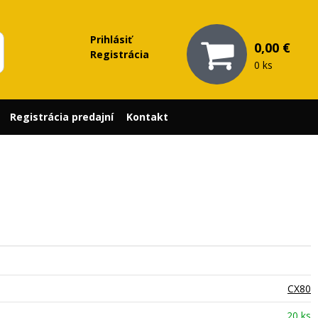
Prihlásiť
0,00 €
Registrácia
0 ks
Registrácia predajní
Kontakt
CX80
20 ks