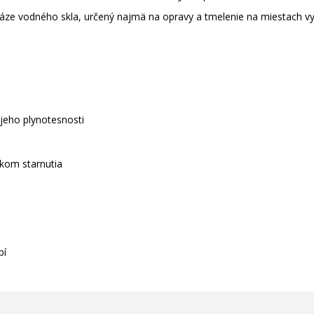
vodného skla, určený najmä na opravy a tmelenie na miestach vys
 jeho plynotesnosti
nkom starnutia
bí