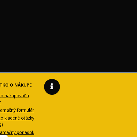
TKO O NÁKUPE
čo nakupovať u
?
lamačný formulár
to kladené otázky
Q)
lamačný poriadok