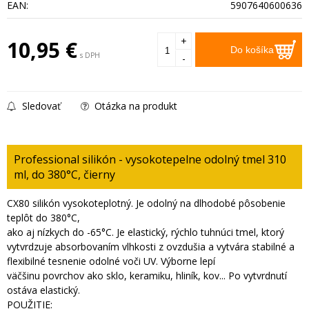
EAN:
5907640600636
+
10,95
€
Do košíka
s DPH
-
Sledovať
Otázka na produkt
Professional silikón - vysokotepelne odolný tmel 310
ml, do 380°C, čierny
CX80 silikón vysokoteplotný. Je odolný na dlhodobé pôsobenie
teplôt do 380°C,
ako aj nízkych do -65°C. Je elastický, rýchlo tuhnúci tmel, ktorý
vytvrdzuje absorbovaním vlhkosti z ovzdušia a vytvára stabilné a
flexibilné tesnenie odolné voči UV. Výborne lepí
väčšinu povrchov ako sklo, keramiku, hliník, kov... Po vytvrdnutí
ostáva elastický.
POUŽITIE: