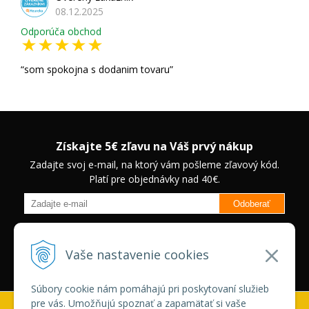
08.12.2025
Odporúča obchod
som spokojna s dodanim tovaru
Získajte 5€ zľavu na Váš prvý nákup
Zadajte svoj e-mail, na ktorý vám pošleme zľavový kód.
Platí pre objednávky nad 40€.
Odoberať
Budete informovaný o novinkách na našom eshope a jedinečných
zľavách na vybrané produkty.
Neplatí pre Veľkoobchodných
Vaše nastavenie cookies
zákazníkov.
Súbory cookie nám pomáhajú pri poskytovaní služieb
pre vás. Umožňujú spoznať a zapamätať si vaše