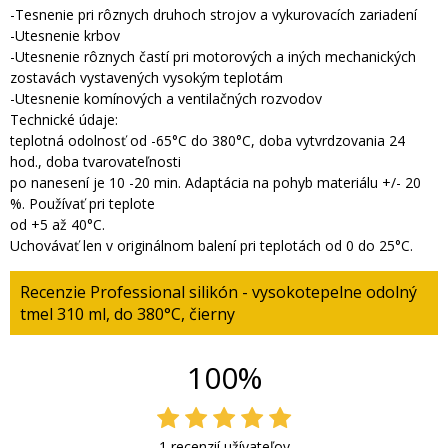
-Tesnenie pri rôznych druhoch strojov a vykurovacích zariadení
-Utesnenie krbov
-Utesnenie rôznych častí pri motorových a iných mechanických
zostavách vystavených vysokým teplotám
-Utesnenie komínových a ventilačných rozvodov
Technické údaje:
teplotná odolnosť od -65°C do 380°C, doba vytvrdzovania 24
hod., doba tvarovateľnosti
po nanesení je 10 -20 min. Adaptácia na pohyb materiálu +/- 20
%. Používať pri teplote
od +5 až 40°C.
Uchovávať len v originálnom balení pri teplotách od 0 do 25°C.
Recenzie Professional silikón - vysokotepelne odolný
tmel 310 ml, do 380°C, čierny
100%
1 recenzií užívateľov