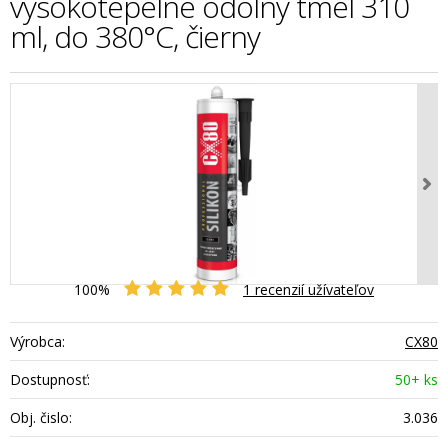
vysokotepelne odolný tmel 310
ml, do 380°C, čierny
100%
1
recenzií užívateľov
Výrobca:
CX80
Dostupnosť:
50+ ks
Obj. čislo:
3.036