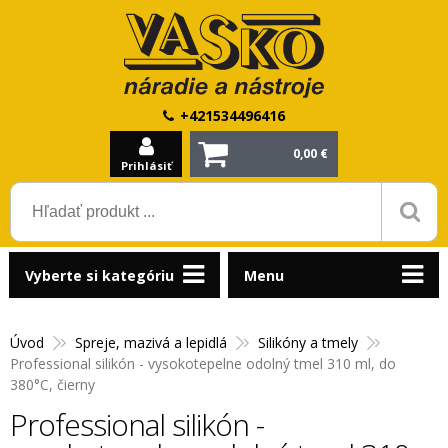
+421534496416
0,00 €
Prihlásiť
Vyberte si kategóriu
Menu
Úvod
Spreje, mazivá a lepidlá
Silikóny a tmely
Professional silikón - vysokotepelne odolný tmel 310 ml, do
380°C, čierny
Professional silikón -