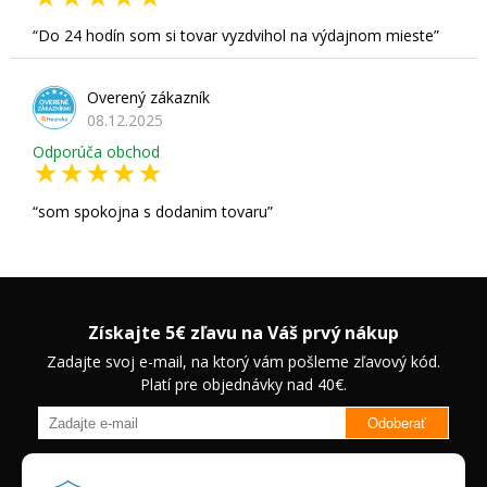
Do 24 hodín som si tovar vyzdvihol na výdajnom mieste
Overený zákazník
08.12.2025
Odporúča obchod
som spokojna s dodanim tovaru
Získajte 5€ zľavu na Váš prvý nákup
Zadajte svoj e-mail, na ktorý vám pošleme zľavový kód.
Platí pre objednávky nad 40€.
Odoberať
Budete informovaný o novinkách na našom eshope a jedinečných