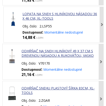
11,93 €
s DPH
LOPATA NA SNEH S HLINÍKOVOU NÁSADOU 36
X 46 CM, XL-TOOLS
Obj. čislo:
2.LSP55
Dostupnosť:
Momentálne nedostupné
14,88 €
s DPH
ODHŔŇAČ NA SNEH HLINÍKOVÝ 49 X 37 CM S
DREVENOU NÁSADOU A RUKOVÄŤOU, VASKO
Obj. čislo:
V70170
Dostupnosť:
Momentálne nedostupné
21,16 €
s DPH
ODHŔŇAČ SNEHU PLASTOVÝ ŠÍRKA 83CM, XL-
TOOLS
Obj. čislo:
2.ZGAR