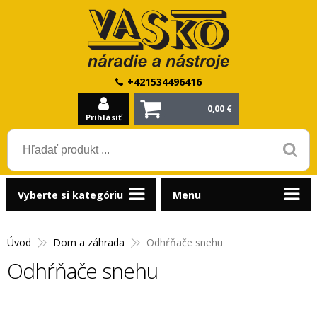
+421534496416
0,00 €
Prihlásiť
Vyberte si kategóriu
Menu
Úvod
Dom a záhrada
Odhŕňače snehu
Odhŕňače snehu