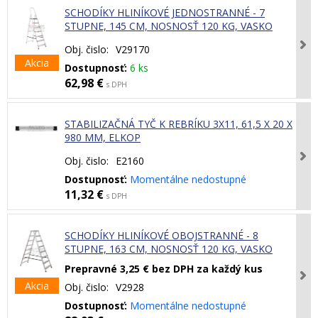
SCHODÍKY HLINÍKOVÉ JEDNOSTRANNÉ - 7
STUPNE, 145 CM, NOSNOSŤ 120 KG, VASKO
Obj. čislo:
V29170
Akcia
Dostupnosť:
6 ks
62,98 €
s DPH
STABILIZAČNÁ TYČ K REBRÍKU 3X11, 61,5 X 20 X
980 MM, ELKOP
Obj. čislo:
E2160
Dostupnosť:
Momentálne nedostupné
11,32 €
s DPH
SCHODÍKY HLINÍKOVÉ OBOJSTRANNÉ - 8
STUPNE, 163 CM, NOSNOSŤ 120 KG, VASKO
Prepravné 3,25 € bez DPH za každý kus
Akcia
Obj. čislo:
V2928
Dostupnosť:
Momentálne nedostupné