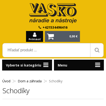
+421534496416
0,00 €
Prihlásiť
Vyberte si kategóriu
Menu
Úvod
Dom a záhrada
Schodíky
Schodíky