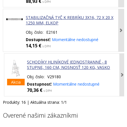
88,93 €
s DPH
STABILIZAČNÁ TYČ K REBRÍKU 3X16, 72 X 20 X
1250 MM, ELKOP
Obj. čislo:
E2161
Dostupnosť:
Momentálne nedostupné
14,15 €
s DPH
SCHODÍKY HLINÍKOVÉ JEDNOSTRANNÉ - 8
STUPNE, 160 CM, NOSNOSŤ 120 KG, VASKO
Obj. čislo:
V29180
Akcia
Dostupnosť:
Momentálne nedostupné
70,36 €
s DPH
Produkty:
16
| Aktuálna strana:
1
/
1
Overené našimi zákazníkmi