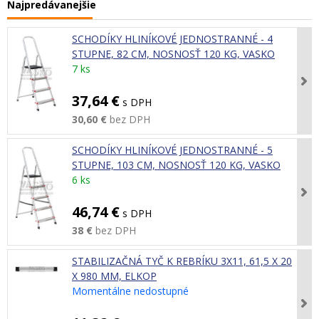
Najpredávanejšie
SCHODÍKY HLINÍKOVÉ JEDNOSTRANNÉ - 4
STUPNE, 82 CM, NOSNOSŤ 120 KG, VASKO
7 ks
37,64 €
s DPH
30,60 €
bez DPH
SCHODÍKY HLINÍKOVÉ JEDNOSTRANNÉ - 5
STUPNE, 103 CM, NOSNOSŤ 120 KG, VASKO
6 ks
46,74 €
s DPH
38 €
bez DPH
STABILIZAČNÁ TYČ K REBRÍKU 3X11, 61,5 X 20
X 980 MM, ELKOP
Momentálne nedostupné