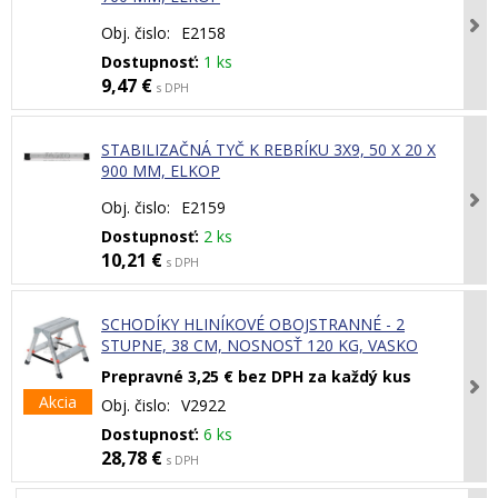
Obj. čislo:
E2158
Dostupnosť:
1 ks
9,47 €
s DPH
STABILIZAČNÁ TYČ K REBRÍKU 3X9, 50 X 20 X
900 MM, ELKOP
Obj. čislo:
E2159
Dostupnosť:
2 ks
10,21 €
s DPH
SCHODÍKY HLINÍKOVÉ OBOJSTRANNÉ - 2
STUPNE, 38 CM, NOSNOSŤ 120 KG, VASKO
Prepravné 3,25 € bez DPH za každý kus
Akcia
Obj. čislo:
V2922
Dostupnosť:
6 ks
28,78 €
s DPH