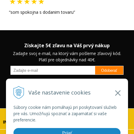
som spokojna s dodanim tovaru
Získajte 5€ zľavu na Váš prvý nákup
Zadajte svoj e-mail, na ktorý vám pošleme zľavový kód.
Platí pre objednávky nad 40€.
Odoberať
Budete informovaný o novinkách na našom eshope a jedinečných
zľavách na vybrané produkty.
Neplatí pre Veľkoobchodných
Vaše nastavenie cookies
zákazníkov.
Súbory cookie nám pomáhajú pri poskytovaní služieb
pre vás. Umožňujú spoznať a zapamätať si vaše
preferencie.
INFOLINKA
Prijať