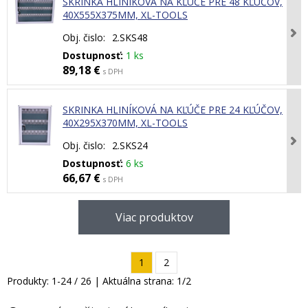
SKRINKA HLINÍKOVÁ NA KĽÚČE PRE 48 KĽÚČOV,
40X555X375MM, XL-TOOLS
Obj. čislo:
2.SKS48
Dostupnosť:
1 ks
89,18 €
s DPH
SKRINKA HLINÍKOVÁ NA KĽÚČE PRE 24 KĽÚČOV,
40X295X370MM, XL-TOOLS
Obj. čislo:
2.SKS24
Dostupnosť:
6 ks
66,67 €
s DPH
Viac produktov
1
2
Produkty:
1
-
24
/
26
| Aktuálna strana:
1
/
2