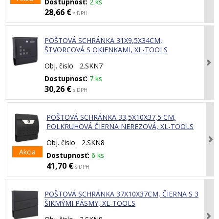
Dostupnosť:
2 ks
28,66 €
s DPH
POŠTOVÁ SCHRÁNKA 31X9,5X34CM,
ŠTVORCOVÁ S OKIENKAMI, XL-TOOLS
Obj. čislo:
2.SKN7
Dostupnosť:
7 ks
30,26 €
s DPH
POŠTOVÁ SCHRÁNKA 33,5X10X37,5 CM,
POLKRUHOVÁ ČIERNA NEREZOVÁ, XL-TOOLS
Obj. čislo:
2.SKN8
Akcia
Dostupnosť:
6 ks
41,70 €
s DPH
POŠTOVÁ SCHRÁNKA 37X10X37CM, ČIERNA S 3
ŠIKMÝMI PÁSMY, XL-TOOLS