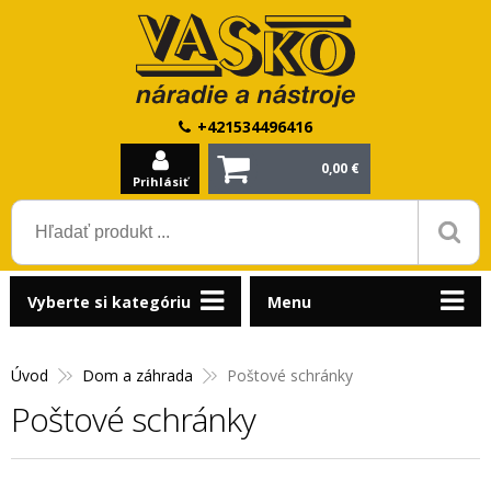
+421534496416
0,00 €
Prihlásiť
Vyberte si kategóriu
Menu
Úvod
Dom a záhrada
Poštové schránky
Poštové schránky