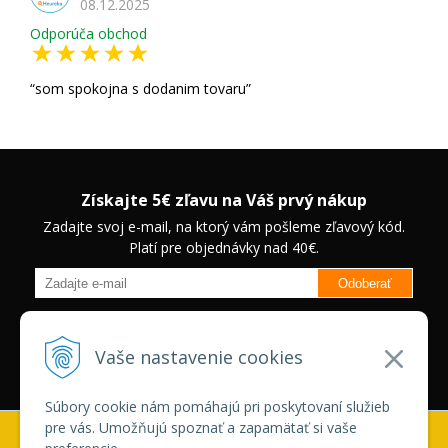
08.12.2025
Odporúča obchod
som spokojna s dodanim tovaru
Získajte 5€ zľavu na Váš prvý nákup
Zadajte svoj e-mail, na ktorý vám pošleme zľavový kód.
Platí pre objednávky nad 40€.
Odoberať
Budete informovaný o novinkách na našom eshope a jedinečných
zľavách na vybrané produkty.
Neplatí pre Veľkoobchodných
Vaše nastavenie cookies
zákazníkov.
Súbory cookie nám pomáhajú pri poskytovaní služieb
pre vás. Umožňujú spoznať a zapamätať si vaše