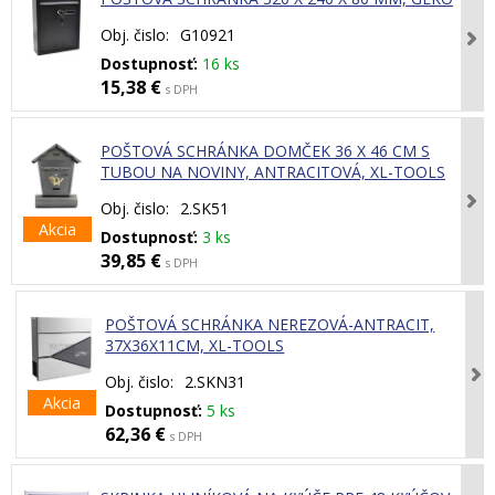
Obj. čislo:
G10921
Dostupnosť:
16 ks
15,38 €
s DPH
POŠTOVÁ SCHRÁNKA DOMČEK 36 X 46 CM S
TUBOU NA NOVINY, ANTRACITOVÁ, XL-TOOLS
Obj. čislo:
2.SK51
Akcia
Dostupnosť:
3 ks
39,85 €
s DPH
POŠTOVÁ SCHRÁNKA NEREZOVÁ-ANTRACIT,
37X36X11CM, XL-TOOLS
Obj. čislo:
2.SKN31
Akcia
Dostupnosť:
5 ks
62,36 €
s DPH