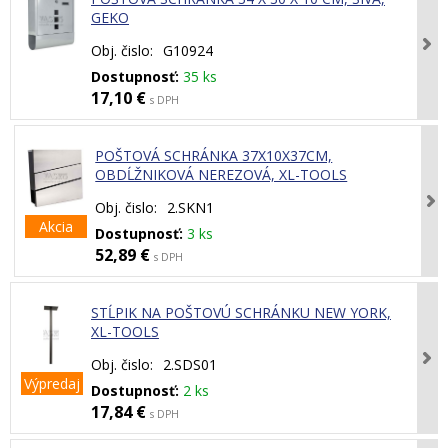
GEKO
Obj. čislo:
G10924
Dostupnosť:
35 ks
17,10 €
s DPH
POŠTOVÁ SCHRÁNKA 37X10X37CM,
OBDĹŽNIKOVÁ NEREZOVÁ, XL-TOOLS
Obj. čislo:
2.SKN1
Akcia
Dostupnosť:
3 ks
52,89 €
s DPH
STĹPIK NA POŠTOVÚ SCHRÁNKU NEW YORK,
XL-TOOLS
Obj. čislo:
2.SDS01
Výpredaj
Dostupnosť:
2 ks
17,84 €
s DPH