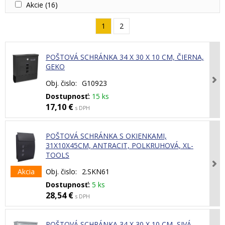
Akcie
(16)
1
2
POŠTOVÁ SCHRÁNKA 34 X 30 X 10 CM, ČIERNA,
GEKO
Obj. čislo:
G10923
Dostupnosť:
15 ks
17,10 €
s DPH
POŠTOVÁ SCHRÁNKA S OKIENKAMI,
31X10X45CM, ANTRACIT, POLKRUHOVÁ, XL-
TOOLS
Akcia
Obj. čislo:
2.SKN61
Dostupnosť:
5 ks
28,54 €
s DPH
POŠTOVÁ SCHRÁNKA 34 X 30 X 10 CM, SIVÁ,