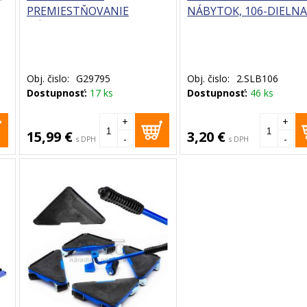
PREMIESTŇOVANIE
NÁBYTOK, 106-DIELN
NÁBYTKU 2,9 M / 270 KG /
SADA, XL-TOOLS
50 MM, GEKO
Obj. čislo:
G29795
Obj. čislo:
2.SLB106
Dostupnosť:
17 ks
Dostupnosť:
46 ks
+
+
15,99 €
3,20 €
-
-
s DPH
s DPH