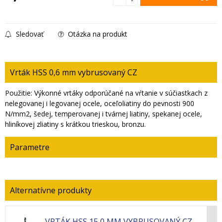
Sledovať
Otázka na produkt
Vrták HSS 0,6 mm vybrusovaný CZ
Použitie: Výkonné vrtáky odporúčané na vŕtanie v súčiastkach z
nelegovanej i legovanej ocele, oceľoliatiny do pevnosti 900
N/mm2, šedej, temperovanej i tvárnej liatiny, spekanej ocele,
hliníkovej zliatiny s krátkou trieskou, bronzu.
Parametre
VRTÁK HSS 15,0 MM VYBRUSOVANÝ CZ