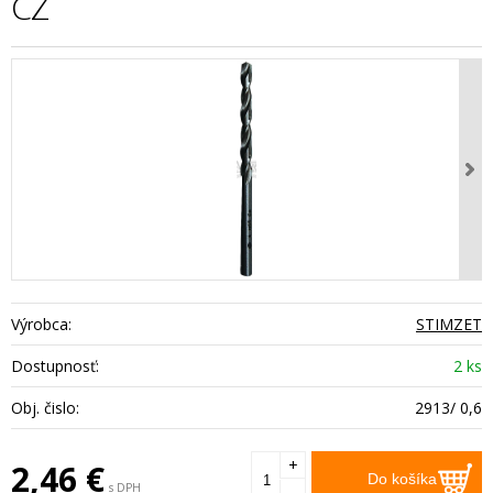
CZ
Výrobca:
STIMZET
Dostupnosť:
2 ks
Obj. čislo:
2913/ 0,6
+
2,46
€
Do košíka
s DPH
-