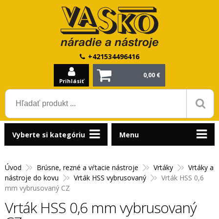
+421534496416
0,00 €
Prihlásiť
Vyberte si kategóriu
Menu
Úvod
Brúsne, rezné a vŕtacie nástroje
Vrtáky
Vrtáky a
nástroje do kovu
Vrták HSS vybrusovaný
Vrták HSS 0,6
mm vybrusovaný CZ
Vrták HSS 0,6 mm vybrusovaný