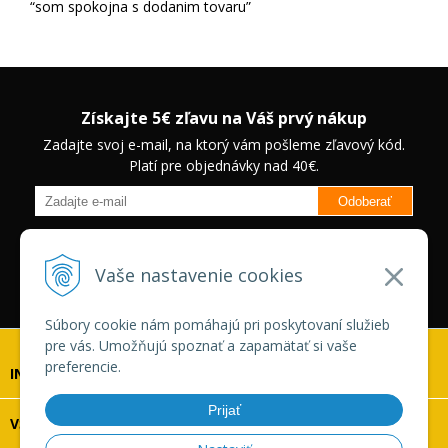
som spokojna s dodanim tovaru
Získajte 5€ zľavu na Váš prvý nákup
Zadajte svoj e-mail, na ktorý vám pošleme zľavový kód.
Platí pre objednávky nad 40€.
Odoberať
Budete informovaný o novinkách na našom eshope a jedinečných
zľavách na vybrané produkty.
Neplatí pre Veľkoobchodných
Vaše nastavenie cookies
zákazníkov.
Súbory cookie nám pomáhajú pri poskytovaní služieb
pre vás. Umožňujú spoznať a zapamätať si vaše
preferencie.
INFOLINKA
Prijať
VŠETKO O NÁKUPE