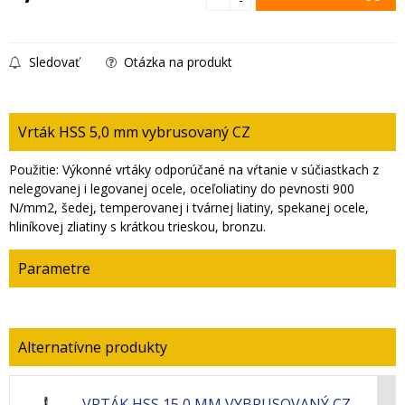
Sledovať
Otázka na produkt
Vrták HSS 5,0 mm vybrusovaný CZ
Použitie: Výkonné vrtáky odporúčané na vŕtanie v súčiastkach z
nelegovanej i legovanej ocele, oceľoliatiny do pevnosti 900
N/mm2, šedej, temperovanej i tvárnej liatiny, spekanej ocele,
hliníkovej zliatiny s krátkou trieskou, bronzu.
Parametre
VRTÁK HSS 15,0 MM VYBRUSOVANÝ CZ