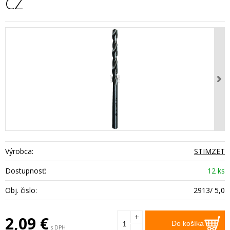
CZ
Výrobca:
STIMZET
Dostupnosť:
12 ks
Obj. čislo:
2913/ 5,0
+
2,09
€
Do košíka
s DPH
-