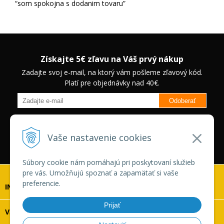
som spokojna s dodanim tovaru
Získajte 5€ zľavu na Váš prvý nákup
Zadajte svoj e-mail, na ktorý vám pošleme zľavový kód.
Platí pre objednávky nad 40€.
Odoberať
Budete informovaný o novinkách na našom eshope a jedinečných
zľavách na vybrané produkty.
Neplatí pre Veľkoobchodných
Vaše nastavenie cookies
zákazníkov.
Súbory cookie nám pomáhajú pri poskytovaní služieb
pre vás. Umožňujú spoznať a zapamätať si vaše
preferencie.
INFOLINKA
Prijať
VŠETKO O NÁKUPE