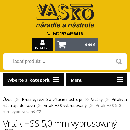
+421534496416
0,00 €
Prihlásiť
Vyberte si kategóriu
Menu
Úvod
Brúsne, rezné a vŕtacie nástroje
Vrtáky
Vrtáky a
nástroje do kovu
Vrták HSS vybrusovaný
Vrták HSS 5,0
mm vybrusovaný CZ
Vrták HSS 5,0 mm vybrusovaný