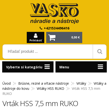
+421534496416
0,00 €
Prihlásiť
Vyberte si kategóriu
Menu
Úvod
Brúsne, rezné a vŕtacie nástroje
Vrtáky
Vrtáky a
nástroje do kovu
Vrtáky HSS RUKO
Vrták HSS 7,5 mm
RUKO
Vrták HSS 7,5 mm RUKO