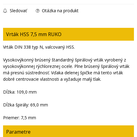
Sledovať
Otázka na produkt
Vrták HSS 7,5 mm RUKO
Vrták DIN 338 typ N, valcovaný HSS.
Vysokovýkonný brúsený štandardný špirálový vrták vyrobený z
vysokovýkonnej rýchloreznej ocele. Plne brúsený špirálový vrták
má presnú sústrednosť. Vďaka delenej špičke má tento vrták
dobré centrovacie vlastnosti a vyžaduje malý tlak.
Dĺžka: 109,0 mm
Dĺžka špirály: 69,0 mm
Priemer: 7,5 mm
Parametre