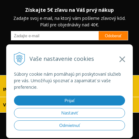
Získajte 5€ zľavu na Váš prvý nákup
Zadajte svoj e-mail, na ktorý vám pošleme zľavový kód.
Platí pre objednávky nad 40€.
Odoberať
Budete informovaný o novinkách na našom eshope a jedinečných
zľavách na vybrané produkty.
Neplatí pre Veľkoobchodných
Vaše nastavenie cookies
zákazníkov.
Súbory cookie nám pomáhajú pri poskytovaní služieb
pre vás. Umožňujú spoznať a zapamätať si vaše
preferencie.
INFOLINKA
Prijať
VŠETKO O NÁKUPE
Nastaviť
© 2026 Vaskonaradie.sk •
tvorba eshopu cez UNIobchod
,
Odmietnuť
webhosting
spoločnosti
WEBYGROUP