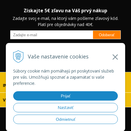
Získajte 5€ zľavu na Váš prvý nákup
Zadajte svoj e-mail, na ktorý vám pošleme zľavový kód.
Platí pre objednávky nad 40€.
Odoberať
Budete informovaný o novinkách na našom eshope a jedinečných
zľavách na vybrané produkty.
Neplatí pre Veľkoobchodných
Vaše nastavenie cookies
zákazníkov.
Súbory cookie nám pomáhajú pri poskytovaní služieb
pre vás. Umožňujú spoznať a zapamätať si vaše
preferencie.
INFOLINKA
Prijať
VŠETKO O NÁKUPE
Nastaviť
© 2026 Vaskonaradie.sk •
tvorba eshopu cez UNIobchod
,
Odmietnuť
webhosting
spoločnosti
WEBYGROUP