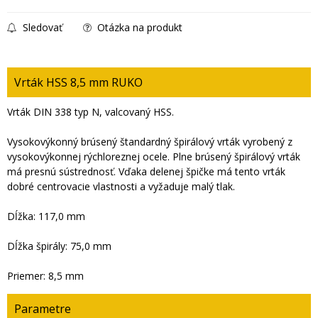
Sledovať
Otázka na produkt
Vrták HSS 8,5 mm RUKO
Vrták DIN 338 typ N, valcovaný HSS.
Vysokovýkonný brúsený štandardný špirálový vrták vyrobený z
vysokovýkonnej rýchloreznej ocele. Plne brúsený špirálový vrták
má presnú sústrednosť. Vďaka delenej špičke má tento vrták
dobré centrovacie vlastnosti a vyžaduje malý tlak.
Dĺžka: 117,0 mm
Dĺžka špirály: 75,0 mm
Priemer: 8,5 mm
Parametre