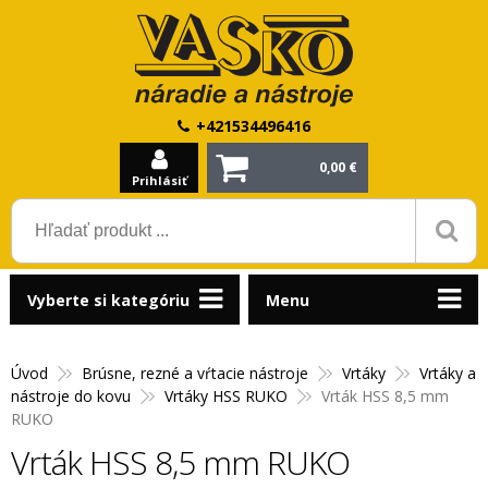
+421534496416
0,00 €
Prihlásiť
Vyberte si kategóriu
Menu
Úvod
Brúsne, rezné a vŕtacie nástroje
Vrtáky
Vrtáky a
nástroje do kovu
Vrtáky HSS RUKO
Vrták HSS 8,5 mm
RUKO
Vrták HSS 8,5 mm RUKO