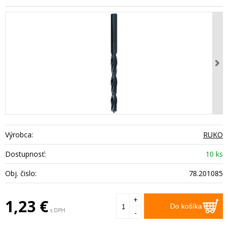
Výrobca:
RUKO
Dostupnosť:
10 ks
Obj. čislo:
78.201085
+
1,23
€
Do košíka
s DPH
-