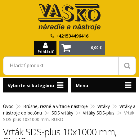
+421534496416
0,00 €
Prihlásiť
Vyberte si kategóriu
Menu
Úvod
Brúsne, rezné a vŕtacie nástroje
Vrtáky
Vrtáky a
nástroje do betónu
SDS vrtáky
Vrtáky SDS-plus
Vrták
SDS-plus 10x1000 mm, RUKO
Vrták SDS-plus 10x1000 mm,