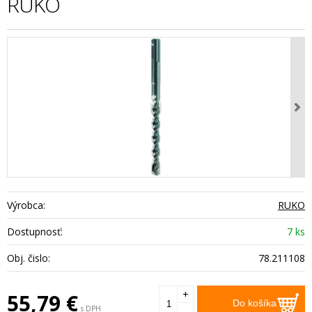
RUKO
Výrobca:
RUKO
Dostupnosť:
7 ks
Obj. čislo:
78.211108
+
55,79
€
Do košíka
s DPH
-