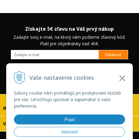
Získajte 5€ zľavu na Váš prvý nákup
Zadajte svoj e-mail, na ktorý vám pošleme zľavový kód.
Platí pre objednávky nad 40€.
Odoberať
Budete informovaný o novinkách na našom eshope a jedinečných
zľavách na vybrané produkty.
Neplatí pre Veľkoobchodných
Vaše nastavenie cookies
zákazníkov.
Súbory cookie nám pomáhajú pri poskytovaní služieb
pre vás. Umožňujú spoznať a zapamätať si vaše
preferencie.
INFOLINKA
Prijať
VŠETKO O NÁKUPE
Nastaviť