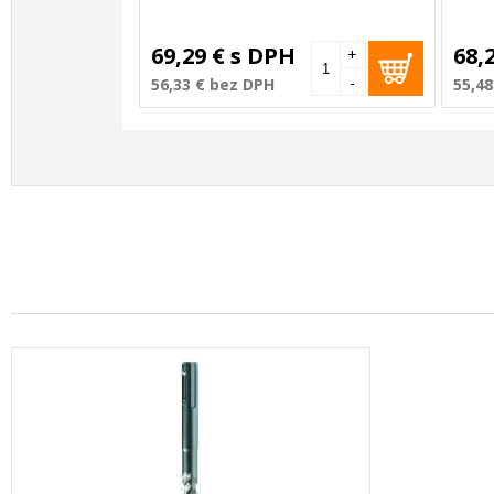
69,29 €
s DPH
68,
+
-
56,33 €
bez DPH
55,48