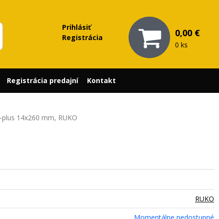
Prihlásiť
0,00 €
Registrácia
0 ks
Registrácia predajní
Kontakt
S-plus 14x260 mm, RUKO
RUKO
Momentálne nedostupné