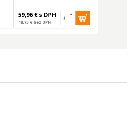
59,96 €
s DPH
+
-
48,75 €
bez DPH