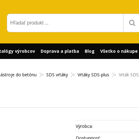
talógy výrobcov
Doprava a platba
Blog
Všetko o nákupe
nástroje do betónu
SDS vrtáky
Vrtáky SDS-plus
Vrták SD
Výrobca:
Dostupnosť: