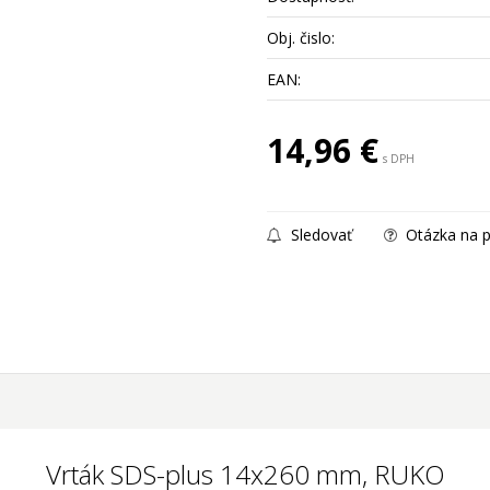
Obj. čislo:
EAN:
14,96
€
s DPH
Sledovať
Otázka na p
Vrták SDS-plus 14x260 mm, RUKO