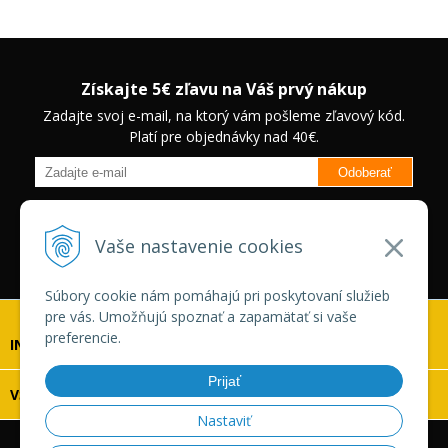
Získajte 5€ zľavu na Váš prvý nákup
Zadajte svoj e-mail, na ktorý vám pošleme zľavový kód.
Platí pre objednávky nad 40€.
Odoberať
Budete informovaný o novinkách na našom eshope a jedinečných
zľavách na vybrané produkty.
Neplatí pre Veľkoobchodných
Vaše nastavenie cookies
zákazníkov.
Súbory cookie nám pomáhajú pri poskytovaní služieb
pre vás. Umožňujú spoznať a zapamätať si vaše
preferencie.
INFOLINKA
Prijať
VŠETKO O NÁKUPE
Nastaviť