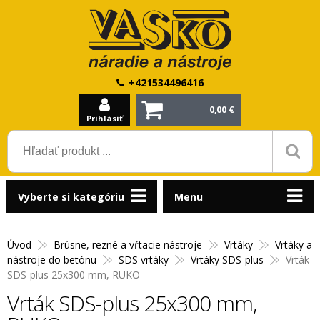
+421534496416
0,00 €
Prihlásiť
Vyberte si kategóriu
Menu
Úvod
Brúsne, rezné a vŕtacie nástroje
Vrtáky
Vrtáky a
nástroje do betónu
SDS vrtáky
Vrtáky SDS-plus
Vrták
SDS-plus 25x300 mm, RUKO
Vrták SDS-plus 25x300 mm,