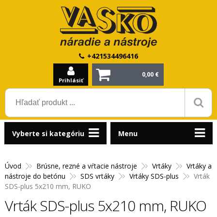
+421534496416
0,00 €
Prihlásiť
Vyberte si kategóriu
Menu
Úvod
Brúsne, rezné a vŕtacie nástroje
Vrtáky
Vrtáky a
nástroje do betónu
SDS vrtáky
Vrtáky SDS-plus
Vrták
SDS-plus 5x210 mm, RUKO
Vrták SDS-plus 5x210 mm, RUKO