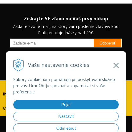
Získajte 5€ zľavu na Váš prvý nákup
Zadajte svoj e-mail, na ktorý vám pošleme zľavový kód.
Platí pre objednávky nad 40€.
Odoberať
Budete informovaný o novinkách na našom eshope a jedinečných
zľavách na vybrané produkty.
Neplatí pre Veľkoobchodných
Vaše nastavenie cookies
zákazníkov.
Súbory cookie nám pomáhajú pri poskytovaní služieb
pre vás. Umožňujú spoznať a zapamätať si vaše
preferencie.
INFOLINKA
Prijať
VŠETKO O NÁKUPE
Nastaviť
© 2026 Vaskonaradie.sk •
tvorba eshopu cez UNIobchod
,
Odmietnuť