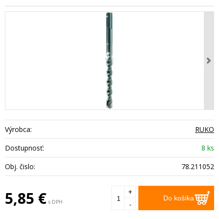
Výrobca:
RUKO
Dostupnosť:
8 ks
Obj. čislo:
78.211052
+
5,85
€
Do košíka
s DPH
-