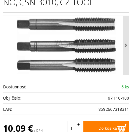
NO, ČSN 3010, CZ TOOL
Dostupnosť:
6 ks
Obj. čislo:
67.110-100
EAN:
8592667318311
+
10,09
€
Do košíka
s DPH
-