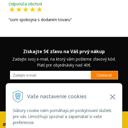
Odporúča obchod
som spokojna s dodanim tovaru
Získajte 5€ zľavu na Váš prvý nákup
Zadajte svoj e-mail, na ktorý vám pošleme zľavový kód.
Platí pre objednávky nad 40€.
Odoberať
Budete informovaný o novinkách na našom eshope a jedinečných
zľavách na vybrané produkty.
Neplatí pre Veľkoobchodných
Vaše nastavenie cookies
zákazníkov.
Súbory cookie nám pomáhajú pri poskytovaní služieb
pre vás. Umožňujú spoznať a zapamätať si vaše
preferencie.
INFOLINKA