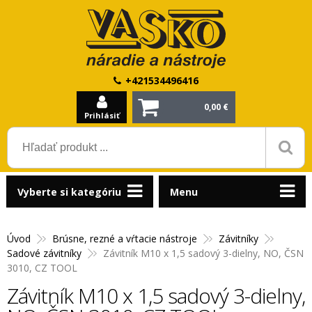
+421534496416
0,00 €
Prihlásiť
Vyberte si kategóriu
Menu
Úvod
Brúsne, rezné a vŕtacie nástroje
Závitníky
Sadové závitníky
Závitník M10 x 1,5 sadový 3-dielny, NO, ČSN
3010, CZ TOOL
Závitník M10 x 1,5 sadový 3-dielny,