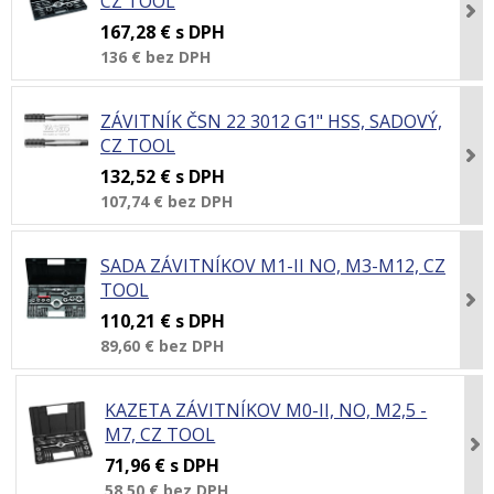
CZ TOOL
167,28 €
s DPH
136 €
bez DPH
ZÁVITNÍK ČSN 22 3012 G1" HSS, SADOVÝ,
CZ TOOL
132,52 €
s DPH
107,74 €
bez DPH
SADA ZÁVITNÍKOV M1-II NO, M3-M12, CZ
TOOL
110,21 €
s DPH
89,60 €
bez DPH
KAZETA ZÁVITNÍKOV M0-II, NO, M2,5 -
M7, CZ TOOL
71,96 €
s DPH
58,50 €
bez DPH