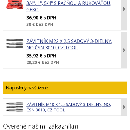
3/4", 1", 5/4" S RAČŇOU A RUKOVÄŤOU,
GEKO
36,90 €
s DPH
30 €
bez DPH
ZÁVITNÍK M22 X 2,5 SADOVÝ 3-DIELNY,
NO ČSN 3010, CZ TOOL
35,92 €
s DPH
29,20 €
bez DPH
Naposledy navštívené
ZÁVITNÍK M10 X 1,5 SADOVÝ 3-DIELNY, NO,
ČSN 3010, CZ TOOL
Overené našimi zákazníkmi