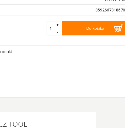
8592667318670
+
Do košíka
-
rodukt
, CZ TOOL