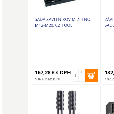
SADA ZÁVITNÍKOV M 2-II NO,
ZÁVI
M12-M20, CZ TOOL
SADO
167,28 €
s DPH
132
+
-
136 €
bez DPH
107,7