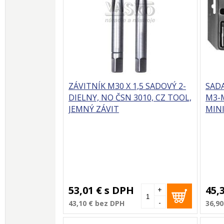
ZÁVITNÍK M30 X 1,5 SADOVÝ 2-
SADA
DIELNY, NO ČSN 3010, CZ TOOL,
M3-M
JEMNÝ ZÁVIT
MINI
53,01 €
s DPH
45,
+
-
43,10 €
bez DPH
36,90