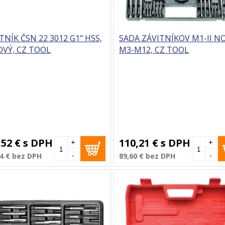
TNÍK ČSN 22 3012 G1" HSS,
SADA ZÁVITNÍKOV M1-II NO
VÝ, CZ TOOL
M3-M12, CZ TOOL
,52 €
s DPH
110,21 €
s DPH
+
+
-
-
4 €
bez DPH
89,60 €
bez DPH