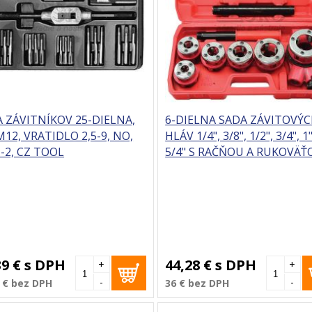
 ZÁVITNÍKOV 25-DIELNA,
6-DIELNA SADA ZÁVITOVÝ
12, VRATIDLO 2,5-9, NO,
HLÁV 1/4", 3/8", 1/2", 3/4", 1"
-2, CZ TOOL
5/4" S RAČŇOU A RUKOVÄŤ
GEKO
39 €
s DPH
44,28 €
s DPH
+
+
-
-
 €
bez DPH
36 €
bez DPH