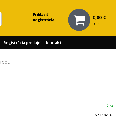
Prihlásiť
0,00 €
Registrácia
0 ks
Registrácia predajní
Kontakt
Z TOOL
6 ks
67.110-140