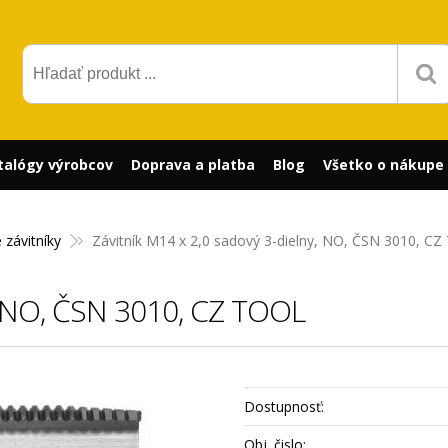
talógy výrobcov
Doprava a platba
Blog
Všetko o nákupe
 závitníky
Závitník M14 x 2,0 sadový 3-dielny, NO, ČSN 3010, C
y, NO, ČSN 3010, CZ TOOL
Dostupnosť:
Obj. čislo: