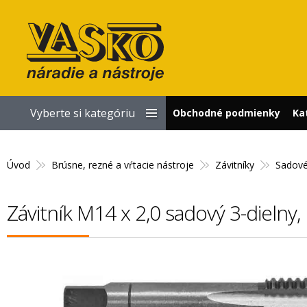
Vyberte si kategóriu
Obchodné podmienky
Ka
Úvod
Brúsne, rezné a vŕtacie nástroje
Závitníky
Sadové
Závitník M14 x 2,0 sadový 3-dieln