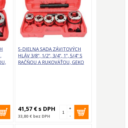
CH
5-DIELNA SADA ZÁVITOVÝCH
,
HLÁV 3/8", 1/2", 3/4", 1", 5/4" S
OU,
RAČŇOU A RUKOVÄŤOU, GEKO
41,57 €
s DPH
+
-
33,80 €
bez DPH