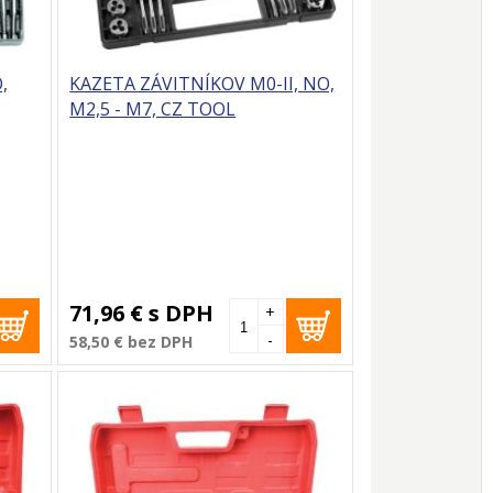
,
KAZETA ZÁVITNÍKOV M0-II, NO,
M2,5 - M7, CZ TOOL
71,96 €
s DPH
+
-
58,50 €
bez DPH