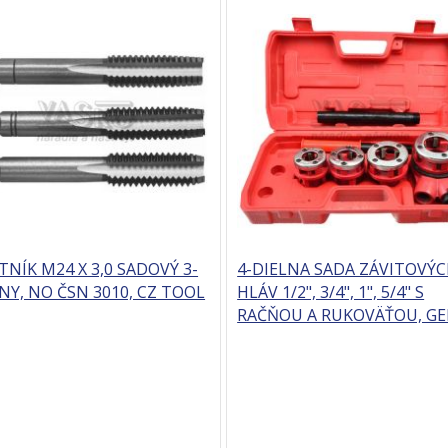
TNÍK M24 X 3,0 SADOVÝ 3-
4-DIELNA SADA ZÁVITOVÝ
NY, NO ČSN 3010, CZ TOOL
HLÁV 1/2", 3/4", 1", 5/4" S
RAČŇOU A RUKOVÄŤOU, G