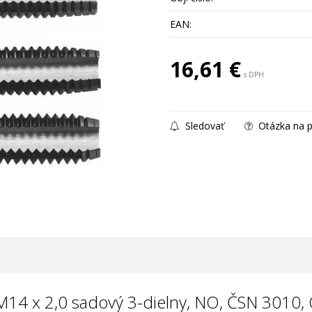
EAN:
16,61
€
s DPH
Sledovať
Otázka na p
 M14 x 2,0 sadový 3-dielny, NO, ČSN 3010