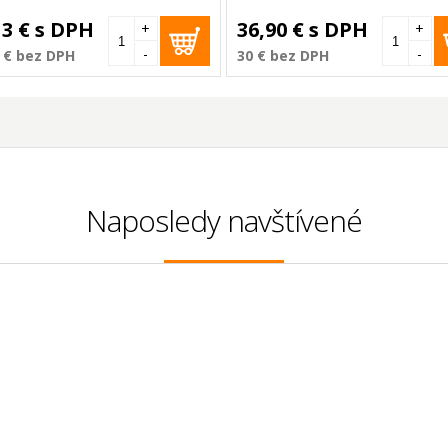
13 €
s DPH
36,90 €
s DPH
+
+
-
-
 €
bez DPH
30 €
bez DPH
Naposledy navštívené