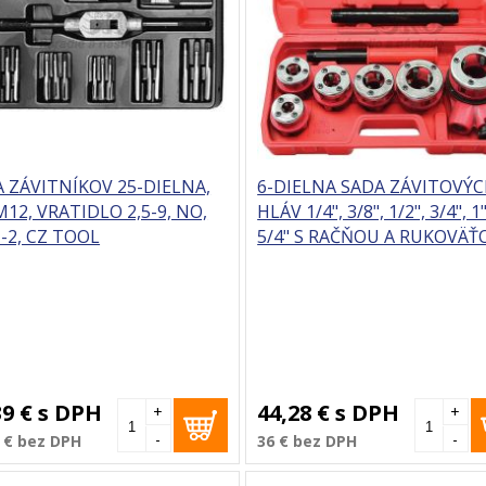
 ZÁVITNÍKOV 25-DIELNA,
6-DIELNA SADA ZÁVITOVÝ
12, VRATIDLO 2,5-9, NO,
HLÁV 1/4", 3/8", 1/2", 3/4", 1"
-2, CZ TOOL
5/4" S RAČŇOU A RUKOVÄŤ
GEKO
39 €
s DPH
44,28 €
s DPH
+
+
-
-
 €
bez DPH
36 €
bez DPH