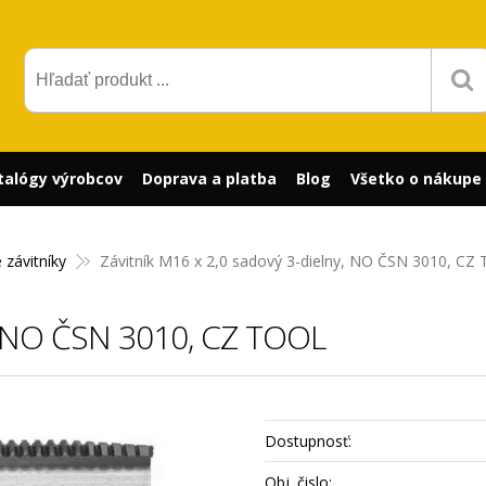
talógy výrobcov
Doprava a platba
Blog
Všetko o nákupe
 závitníky
Závitník M16 x 2,0 sadový 3-dielny, NO ČSN 3010, CZ
y, NO ČSN 3010, CZ TOOL
Dostupnosť:
Obj. čislo: