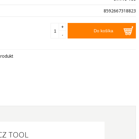
8592667318823
+
Do košíka
-
rodukt
, CZ TOOL