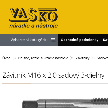
Vyberte si kategóriu
Obchodné podmienky
Ka
Úvod
Brúsne, rezné a vŕtacie nástroje
Závitníky
Sadové
Závitník M16 x 2,0 sadový 3-dieln