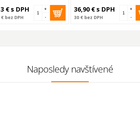
13 €
s DPH
36,90 €
s DPH
+
+
-
-
 €
bez DPH
30 €
bez DPH
Naposledy navštívené