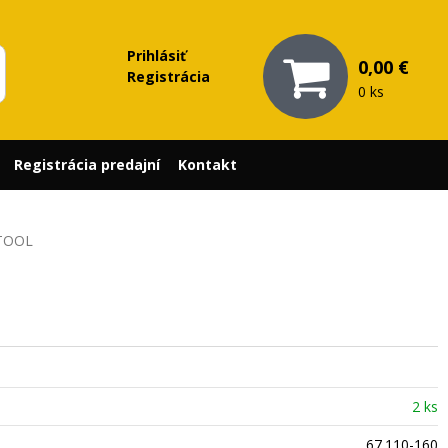
Prihlásiť
0,00 €
Registrácia
0 ks
Registrácia predajní
Kontakt
 TOOL
2 ks
67.110-160