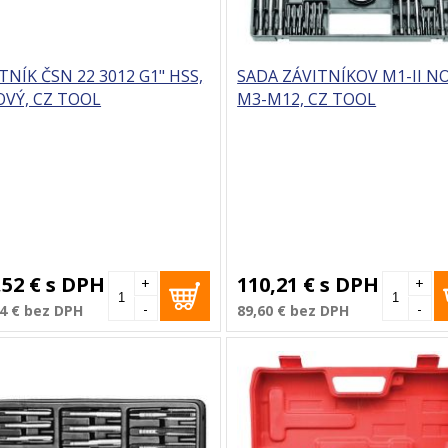
TNÍK ČSN 22 3012 G1" HSS,
SADA ZÁVITNÍKOV M1-II NO
VÝ, CZ TOOL
M3-M12, CZ TOOL
,52 €
s DPH
110,21 €
s DPH
+
+
-
-
4 €
bez DPH
89,60 €
bez DPH