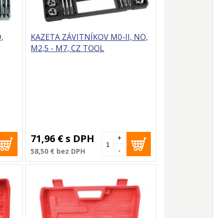
,
KAZETA ZÁVITNÍKOV M0-II, NO,
M2,5 - M7, CZ TOOL
71,96 €
s DPH
+
-
58,50 €
bez DPH