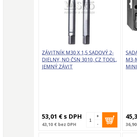
ZÁVITNÍK M30 X 1,5 SADOVÝ 2-
SADA
DIELNY, NO ČSN 3010, CZ TOOL,
M3-M
JEMNÝ ZÁVIT
MINI
53,01 €
s DPH
45,
+
-
43,10 €
bez DPH
36,90