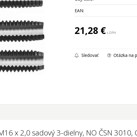
EAN:
21,28
€
s DPH
Sledovať
Otázka na p
 M16 x 2,0 sadový 3-dielny, NO ČSN 3010