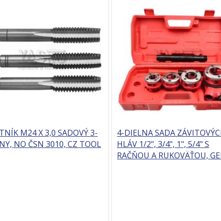
TNÍK M24 X 3,0 SADOVÝ 3-
4-DIELNA SADA ZÁVITOVÝ
NY, NO ČSN 3010, CZ TOOL
HLÁV 1/2", 3/4", 1", 5/4" S
RAČŇOU A RUKOVÄŤOU, G