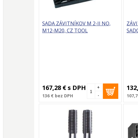
SADA ZÁVITNÍKOV M 2-II NO,
ZÁVI
M12-M20, CZ TOOL
SADO
167,28 €
s DPH
132
+
-
136 €
bez DPH
107,7