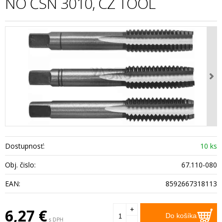
NO ČSN 3010, CZ TOOL
Dostupnosť:
10 ks
Obj. čislo:
67.110-080
EAN:
8592667318113
+
6,27
€
Do košíka
s DPH
-