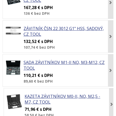
CZ TOOL
167,28 €
s DPH
136 €
bez DPH
ZÁVITNÍK ČSN 22 3012 G1" HSS, SADOVÝ,
CZ TOOL
132,52 €
s DPH
107,74 €
bez DPH
SADA ZÁVITNÍKOV M1-II NO, M3-M12, CZ
TOOL
110,21 €
s DPH
89,60 €
bez DPH
KAZETA ZÁVITNÍKOV M0-II, NO, M2,5 -
M7, CZ TOOL
71,96 €
s DPH
58,50 €
bez DPH