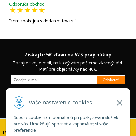
Odporúča obchod
som spokojna s dodanim tovaru
Získajte 5€ zľavu na Váš prvý nákup
Zadajte svoj e-mail, na ktorý vám pošleme zľavový kód.
Platí pre objednávky nad 40€.
Odoberať
Budete informovaný o novinkách na našom eshope a jedinečných
zľavách na vybrané produkty.
Neplatí pre Veľkoobchodných
Vaše nastavenie cookies
zákazníkov.
Súbory cookie nám pomáhajú pri poskytovaní služieb
pre vás. Umožňujú spoznať a zapamätať si vaše
preferencie.
INFOLINKA