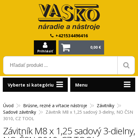
+421534496416
0,00 €
Prihlásiť
Vyberte si kategóriu
Menu
Úvod
Brúsne, rezné a vŕtacie nástroje
Závitníky
Sadové závitníky
Závitník M8 x 1,25 sadový 3-dielny, NO ČSN
3010, CZ TOOL
Závitník M8 x 1,25 sadový 3-dielny,