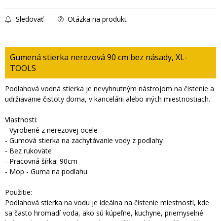
Sledovať
Otázka na produkt
Gumená stierka nerezová 90 cm bez násady, XL-
TOOLS
Podlahová vodná stierka je nevyhnutným nástrojom na čistenie a
udržiavanie čistoty doma, v kancelárii alebo iných miestnostiach.
Vlastnosti:
- Vyrobené z nerezovej ocele
- Gumová stierka na zachytávanie vody z podlahy
- Bez rukoväte
- Pracovná šírka: 90cm
- Mop - Guma na podlahu
Použitie:
Podlahová stierka na vodu je ideálna na čistenie miestností, kde
sa často hromadí voda, ako sú kúpeľne, kuchyne, priemyselné