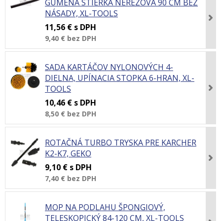
GUMENÁ STIERKA NEREZOVÁ 90 CM BEZ
NÁSADY, XL-TOOLS
11,56 €
s DPH
9,40 €
bez DPH
SADA KARTÁČOV NYLONOVÝCH 4-
DIELNA, UPÍNACIA STOPKA 6-HRAN, XL-
TOOLS
10,46 €
s DPH
8,50 €
bez DPH
ROTAČNÁ TURBO TRYSKA PRE KARCHER
K2-K7, GEKO
9,10 €
s DPH
7,40 €
bez DPH
MOP NA PODLAHU ŠPONGIOVÝ,
TELESKOPICKÝ 84-120 CM, XL-TOOLS