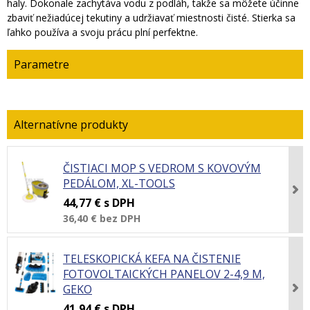
haly. Dokonale zachytáva vodu z podláh, takže sa môžete účinne
zbaviť nežiadúcej tekutiny a udržiavať miestnosti čisté. Stierka sa
ľahko používa a svoju prácu plní perfektne.
Parametre
ČISTIACI MOP S VEDROM S KOVOVÝM
PEDÁLOM, XL-TOOLS
44,77 €
s DPH
36,40 €
bez DPH
TELESKOPICKÁ KEFA NA ČISTENIE
FOTOVOLTAICKÝCH PANELOV 2-4,9 M,
GEKO
41,94 €
s DPH