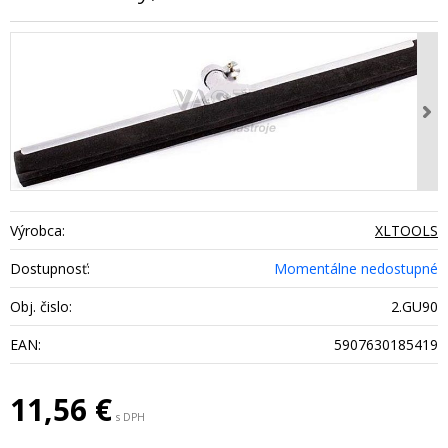
Výrobca:
XLTOOLS
Dostupnosť:
Momentálne nedostupné
Obj. čislo:
2.GU90
EAN:
5907630185419
11,56
€
s DPH