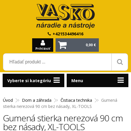
+421534496416
0,00 €
Prihlásiť
Vyberte si kategóriu
Menu
Úvod
Dom a záhrada
Čistiaca technika
Gumená
stierka nerezová 90 cm bez násady, XL-TOOLS
Gumená stierka nerezová 90 cm
bez násady, XL-TOOLS