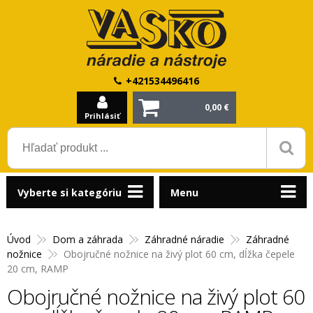
+421534496416
0,00 €
Prihlásiť
Vyberte si kategóriu
Menu
Úvod
Dom a záhrada
Záhradné náradie
Záhradné
nožnice
Obojručné nožnice na živý plot 60 cm, dĺžka čepele
20 cm, RAMP
Obojručné nožnice na živý plot 60