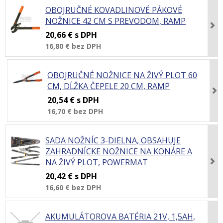
OBOJRUČNÉ KOVADLINOVÉ PÁKOVÉ
NOŽNICE 42 CM S PREVODOM, RAMP
20,66 €
s DPH
16,80 €
bez DPH
OBOJRUČNÉ NOŽNICE NA ŽIVÝ PLOT 60
CM, DĹŽKA ČEPELE 20 CM, RAMP
20,54 €
s DPH
16,70 €
bez DPH
SADA NOŽNÍC 3-DIELNA, OBSAHUJE
ZAHRADNÍCKE NOŽNICE NA KONÁRE A
NA ŽIVÝ PLOT, POWERMAT
20,42 €
s DPH
16,60 €
bez DPH
AKUMULÁTOROVA BATÉRIA 21V, 1,5AH,