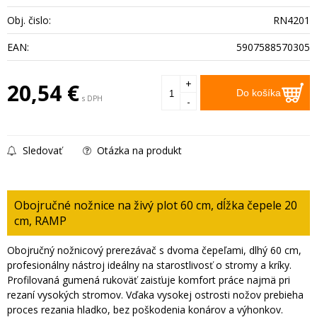
Obj. čislo:
RN4201
EAN:
5907588570305
+
20,54
€
Do košíka
s DPH
-
Sledovať
Otázka na produkt
Obojručné nožnice na živý plot 60 cm, dĺžka čepele 20
cm, RAMP
Obojručný nožnicový prerezávač s dvoma čepeľami, dlhý 60 cm,
profesionálny nástroj ideálny na starostlivosť o stromy a kríky.
Profilovaná gumená rukoväť zaisťuje komfort práce najmä pri
rezaní vysokých stromov. Vďaka vysokej ostrosti nožov prebieha
proces rezania hladko, bez poškodenia konárov a výhonkov.