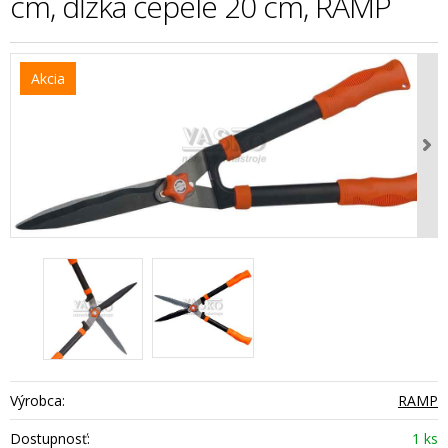
cm, dĺžka čepele 20 cm, RAMP
Akcia
Výrobca:
RAMP
Dostupnosť:
1 ks