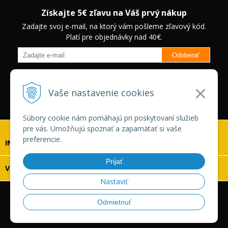
Získajte 5€ zľavu na Váš prvý nákup
Zadajte svoj e-mail, na ktorý vám pošleme zľavový kód.
Platí pre objednávky nad 40€.
Odoberať
Budete informovaný o novinkách na našom eshope a jedinečných
zľavách na vybrané produkty.
Neplatí pre Veľkoobchodných
Vaše nastavenie cookies
zákazníkov.
Súbory cookie nám pomáhajú pri poskytovaní služieb
pre vás. Umožňujú spoznať a zapamätať si vaše
preferencie.
INFOLINKA
Prijať
VŠETKO O NÁKUPE
Nastaviť
© 2026 Vaskonaradie.sk •
tvorba eshopu cez UNIobchod
,
Odmietnuť
webhosting
spoločnosti
WEBYGROUP