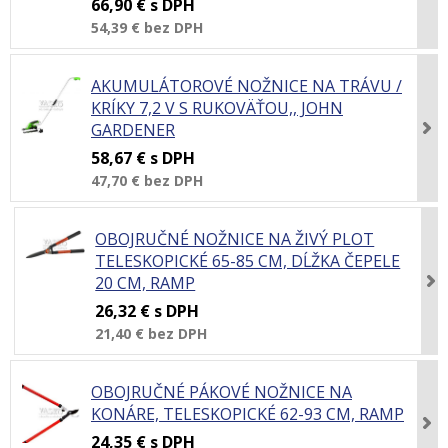
66,90 €
s DPH
54,39 €
bez DPH
AKUMULÁTOROVÉ NOŽNICE NA TRÁVU /
KRÍKY 7,2 V S RUKOVÄŤOU,, JOHN
GARDENER
58,67 €
s DPH
47,70 €
bez DPH
OBOJRUČNÉ NOŽNICE NA ŽIVÝ PLOT
TELESKOPICKÉ 65-85 CM, DĹŽKA ČEPELE
20 CM, RAMP
26,32 €
s DPH
21,40 €
bez DPH
OBOJRUČNÉ PÁKOVÉ NOŽNICE NA
KONÁRE, TELESKOPICKÉ 62-93 CM, RAMP
24,35 €
s DPH