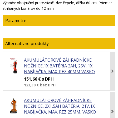
Výhody: obojručný prerezávač, dve čepele, dĺžka 60 cm. Priemer
strihaných konárov do 12 mm.
Parametre
AKUMULÁTOROVÉ ZÁHRADNÍCKE
NOŽNICE,1X BATÉRIA 2AH, 25V, 1X
NABÍJAČKA, MAX. REZ 40MM VASKO
151,66 €
s DPH
123,30 €
bez DPH
AKUMULÁTOROVÉ ZÁHRADNÍCKE
NOŽNICE, 2X1,5AH BATÉRIA, 21V,1X
NABÍJAČKA, MAX. REZ 25MM, VASKO