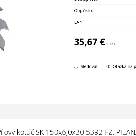
Obj. čislo:
EAN:
35,67
€
s DPH
Sledovať
Otázka na p
ílový kotúč SK 150x6,0x30 5392 FZ, PILA