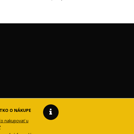
TKO O NÁKUPE
čo nakupovať u
?