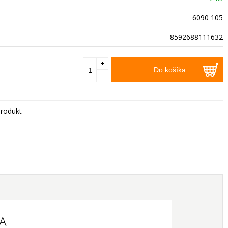
6090 105
8592688111632
+
Do košíka
-
rodukt
NA