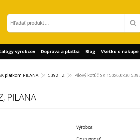
talógy výrobcov
Doprava a platba
Blog
Všetko o nákupe
SK plátkom PILANA
5392 FZ
Pílový kotúč SK 150x6,0x30 539
Z, PILANA
Výrobca:
Dostupnosť: