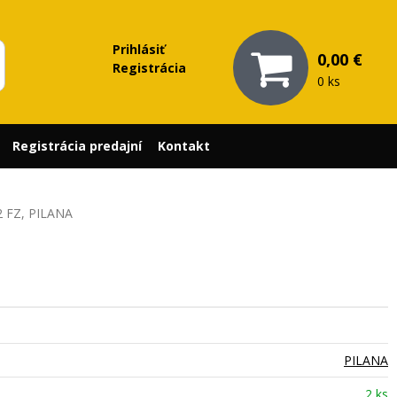
Prihlásiť
0,00 €
Registrácia
0 ks
Registrácia predajní
Kontakt
2 FZ, PILANA
PILANA
2 ks