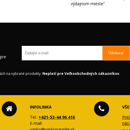
výdajnom mieste
Odoberať
 pre
ách na vybrané produkty.
Neplatí pre Veľkoobchodných zákazníkov.
INFOLINKA
VŠE
Tel.:
+421-53-44 96 416
Pre
E-mail:
nás
vasko@vaskonaradie.sk