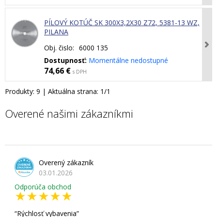
PÍLOVÝ KOTÚČ SK 300X3,2X30 Z72, 5381-13 WZ,
PILANA
Obj. čislo:
6000 135
Dostupnosť:
Momentálne nedostupné
74,66 €
s DPH
Produkty:
9
| Aktuálna strana:
1
/
1
Overené našimi zákazníkmi
Overený zákazník
03.01.2026
Odporúča obchod
Rýchlosť vybavenia