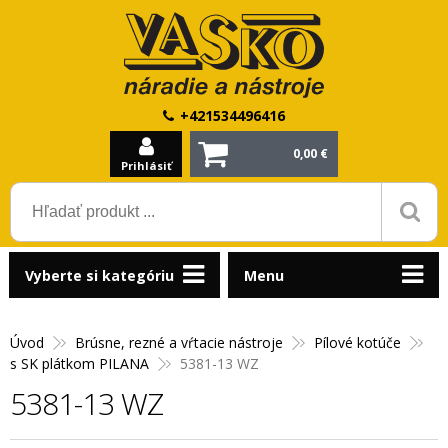
+421534496416
0,00 €
Prihlásiť
Vyberte si kategóriu
Menu
Úvod
Brúsne, rezné a vŕtacie nástroje
Pílové kotúče
s SK plátkom PILANA
5381-13 WZ
5381-13 WZ