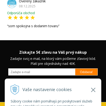
Overený zákazník
08.12.2025
Odporúča obchod
som spokojna s dodanim tovaru
Získajte 5€ zľavu na Váš prvý nákup
Zadajte svoj e-mail, na ktorý vám pošleme zľavový kód.
Platí pre objednávky nad 40€.
Odoberať
Budete informovaný o novinkách na našom eshope a jedinečných
zľavách na vybrané produkty.
Neplatí pre Veľkoobchodných
Vaše nastavenie cookies
zákazníkov.
Súbory cookie nám pomáhajú pri poskytovaní služieb