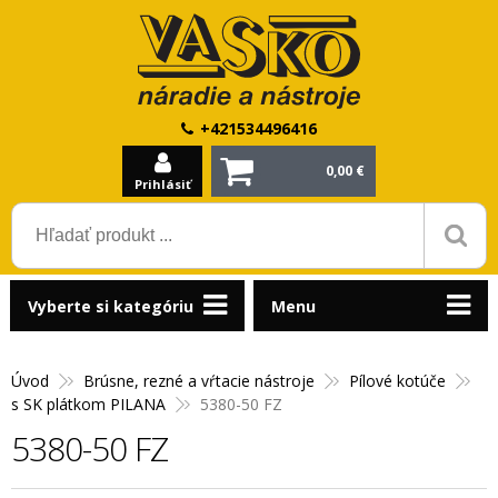
+421534496416
0,00 €
Prihlásiť
Vyberte si kategóriu
Menu
Úvod
Brúsne, rezné a vŕtacie nástroje
Pílové kotúče
s SK plátkom PILANA
5380-50 FZ
5380-50 FZ