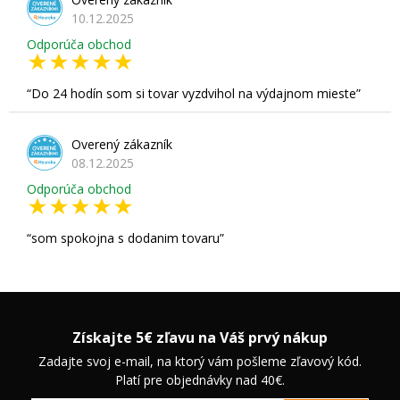
10.12.2025
Odporúča obchod
Do 24 hodín som si tovar vyzdvihol na výdajnom mieste
Overený zákazník
08.12.2025
Odporúča obchod
som spokojna s dodanim tovaru
Získajte 5€ zľavu na Váš prvý nákup
Zadajte svoj e-mail, na ktorý vám pošleme zľavový kód.
Platí pre objednávky nad 40€.