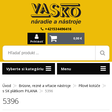
+421534496416
0,00 €
Prihlásiť
Vyberte si kategóriu
Menu
Úvod
Brúsne, rezné a vŕtacie nástroje
Pílové kotúče
s SK plátkom PILANA
5396
5396