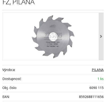
FZ, PILANA
Výrobca:
PILANA
Dostupnosť:
1 ks
Obj. čislo:
6090 115
EAN:
8592688111656