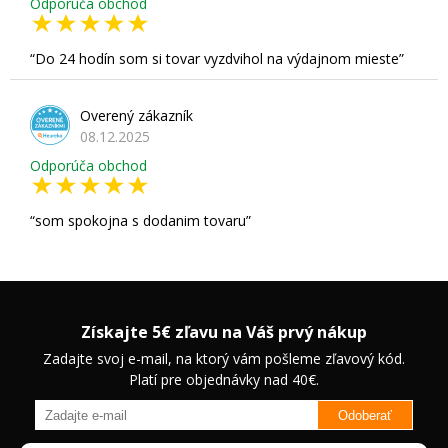
Odporúča obchod
Do 24 hodín som si tovar vyzdvihol na výdajnom mieste
Overený zákazník
08.12.2025
Odporúča obchod
som spokojna s dodanim tovaru
Získajte 5€ zľavu na Váš prvý nákup
Zadajte svoj e-mail, na ktorý vám pošleme zľavový kód.
Platí pre objednávky nad 40€.
Odoberať