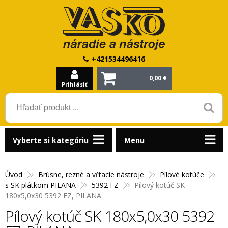
+421534496416
0,00 €
Prihlásiť
Vyberte si kategóriu
Menu
Úvod
Brúsne, rezné a vŕtacie nástroje
Pílové kotúče
s SK plátkom PILANA
5392 FZ
Pílový kotúč SK
180x5,0x30 5392 FZ, PILANA
Pílový kotúč SK 180x5,0x30 5392