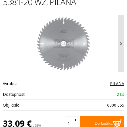
5381-20 WZ, PILANA
Výrobca:
PILANA
Dostupnosť:
2 ks
Obj. čislo:
6000 055
+
33,09
€
Do košíka
s DPH
-