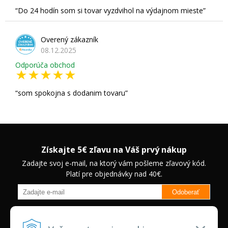
Do 24 hodín som si tovar vyzdvihol na výdajnom mieste
Overený zákazník
08.12.2025
Odporúča obchod
som spokojna s dodanim tovaru
Získajte 5€ zľavu na Váš prvý nákup
Zadajte svoj e-mail, na ktorý vám pošleme zľavový kód.
Platí pre objednávky nad 40€.
Odoberať
Budete informovaný o novinkách na našom eshope a jedinečných
zľavách na vybrané produkty.
Neplatí pre Veľkoobchodných