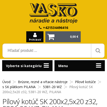
+421534496416
0,00 €
Prihlásiť
Vyberte si kategóriu
Menu
Úvod
Brúsne, rezné a vŕtacie nástroje
Pílové kotúče
s SK plátkom PILANA
5381-20 WZ
Pílový kotúč SK
200x2,5x20 z32, 5381-20 WZ, PILANA
Pílový kotúč SK 200x2,5x20 z32,