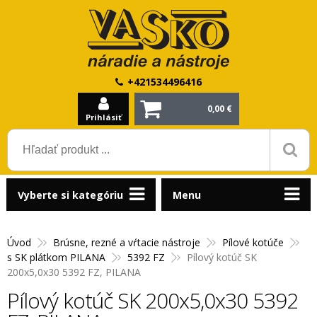
+421534496416
0,00 €
Prihlásiť
Vyberte si kategóriu
Menu
Úvod
Brúsne, rezné a vŕtacie nástroje
Pílové kotúče
s SK plátkom PILANA
5392 FZ
Pílový kotúč SK
200x5,0x30 5392 FZ, PILANA
Pílový kotúč SK 200x5,0x30 5392