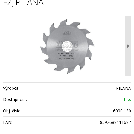
FZ, PILANA
Výrobca:
PILANA
Dostupnosť:
1 ks
Obj. čislo:
6090 130
EAN:
8592688111687