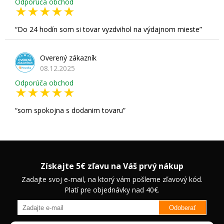
Odporúča obchod
Do 24 hodín som si tovar vyzdvihol na výdajnom mieste
Overený zákazník
08.12.2025
Odporúča obchod
som spokojna s dodanim tovaru
Získajte 5€ zľavu na Váš prvý nákup
Zadajte svoj e-mail, na ktorý vám pošleme zľavový kód.
Platí pre objednávky nad 40€.
Odoberať