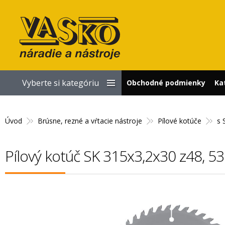
Vyberte si kategóriu
Obchodné podmienky
Ka
Úvod
Brúsne, rezné a vŕtacie nástroje
Pílové kotúče
s 
Pílový kotúč SK 315x3,2x30 z48, 5