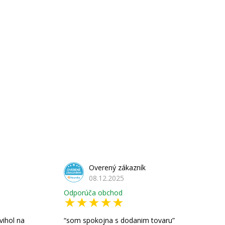
Overený zákazník
08.12.2025
Odporúča obchod
vihol na
som spokojna s dodanim tovaru