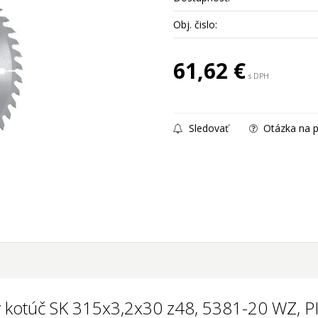
Obj. čislo:
61,62
€
s DPH
Sledovať
Otázka na p
ý kotúč SK 315x3,2x30 z48, 5381-20 WZ, 