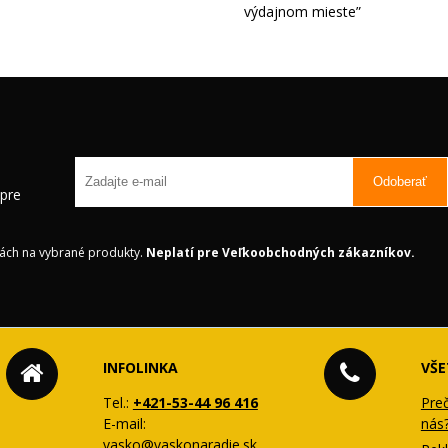
výdajnom mieste
Odoberať
 pre
ách na vybrané produkty.
Neplatí pre Veľkoobchodných zákazníkov.
INFOLINKA
VŠE
Tel.:
+421-53-44 96 416
Pre
E-mail:
nás
vasko@vaskonaradie.sk