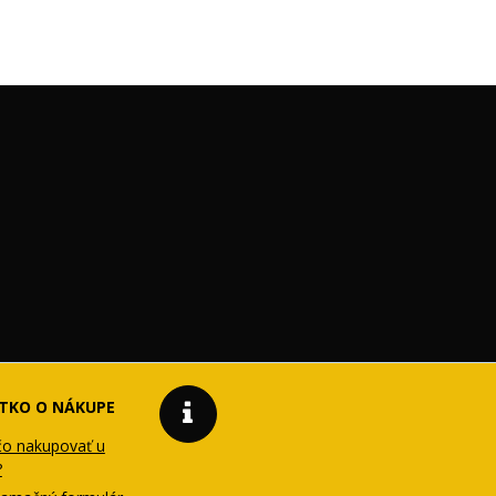
TKO O NÁKUPE
čo nakupovať u
?