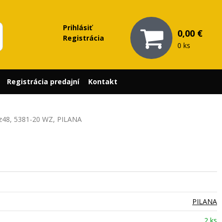
Prihlásiť
0,00 €
Registrácia
0 ks
Registrácia predajní
Kontakt
 z48, 5381-20 WZ, PILANA
PILANA
2 ks