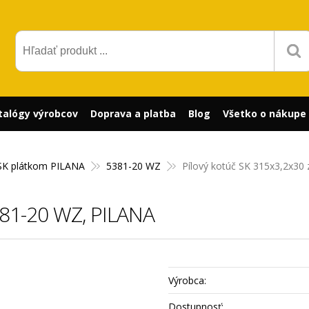
talógy výrobcov
Doprava a platba
Blog
Všetko o nákupe
SK plátkom PILANA
5381-20 WZ
Pílový kotúč SK 315x3,2x30
381-20 WZ, PILANA
Výrobca:
Dostupnosť: