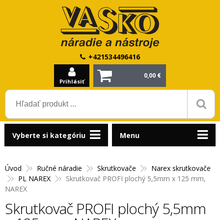
+421534496416
0,00 €
Prihlásiť
Vyberte si kategóriu
Menu
Úvod
Ručné náradie
Skrutkovače
Narex skrutkovače
PL NAREX
Skrutkovač PROFI plochý 5,5mm x 125 mm,
NAREX
Skrutkovač PROFI plochý 5,5mm