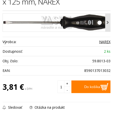
x 125 mm, NAREX
Výrobca:
NAREX
Dostupnosť:
2 ks
Obj. čislo:
59.8013-03
EAN:
8590137013032
+
3,81
€
Do košíka
s DPH
-
Sledovať
Otázka na produkt