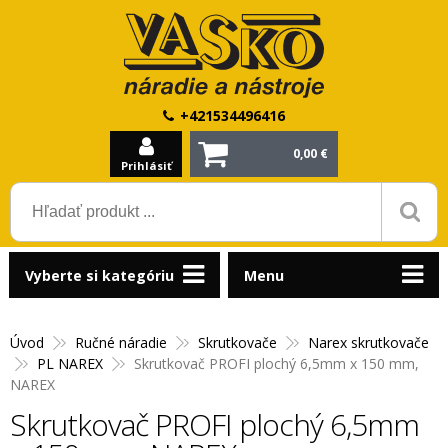
+421534496416
0,00 €
Prihlásiť
Vyberte si kategóriu
Menu
Úvod
Ručné náradie
Skrutkovače
Narex skrutkovače
PL NAREX
Skrutkovač PROFI plochý 6,5mm x 150 mm,
NAREX
Skrutkovač PROFI plochý 6,5mm