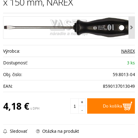
x 150 mm, NAREX
Výrobca:
NAREX
Dostupnosť:
3 ks
Obj. čislo:
59.8013-04
EAN:
8590137013049
+
4,18
€
Do košíka
s DPH
-
Sledovať
Otázka na produkt