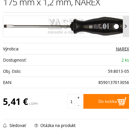
175 mm x 1,2 mm, NAREX
Výrobca:
NAREX
Dostupnosť:
2 ks
Obj. čislo:
59.8013-05
EAN:
8590137013056
+
5,41
€
Do košíka
s DPH
-
Sledovať
Otázka na produkt