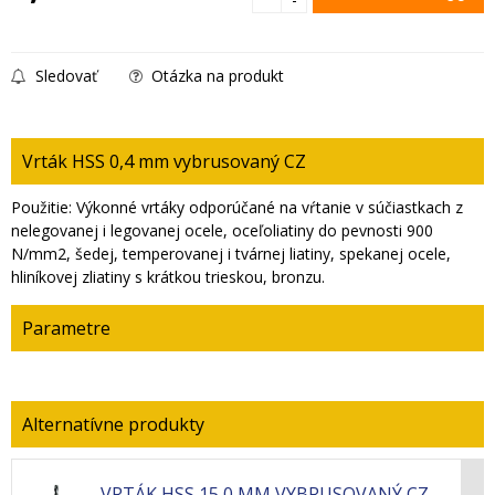
Sledovať
Otázka na produkt
Vrták HSS 0,4 mm vybrusovaný CZ
Použitie: Výkonné vrtáky odporúčané na vŕtanie v súčiastkach z
nelegovanej i legovanej ocele, oceľoliatiny do pevnosti 900
N/mm2, šedej, temperovanej i tvárnej liatiny, spekanej ocele,
hliníkovej zliatiny s krátkou trieskou, bronzu.
Parametre
VRTÁK HSS 15,0 MM VYBRUSOVANÝ CZ