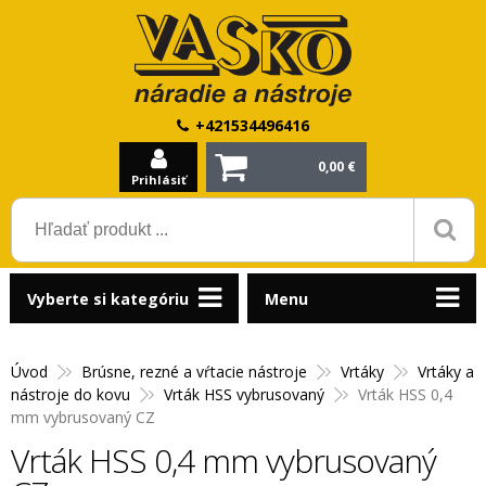
+421534496416
0,00 €
Prihlásiť
Vyberte si kategóriu
Menu
Úvod
Brúsne, rezné a vŕtacie nástroje
Vrtáky
Vrtáky a
nástroje do kovu
Vrták HSS vybrusovaný
Vrták HSS 0,4
mm vybrusovaný CZ
Vrták HSS 0,4 mm vybrusovaný