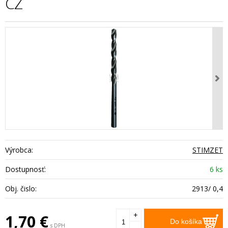
CZ
Výrobca:
STIMZET
Dostupnosť:
6 ks
Obj. čislo:
2913/ 0,4
+
1,70
€
Do košíka
s DPH
-