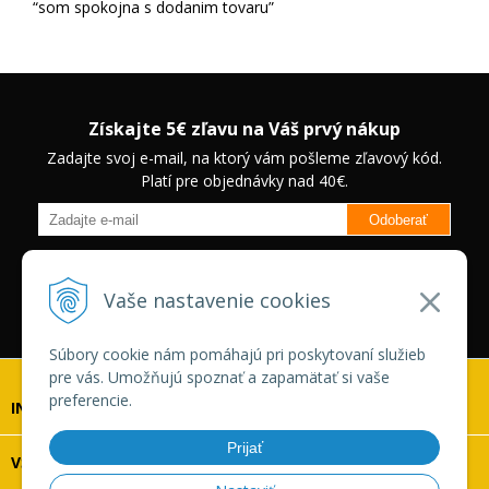
som spokojna s dodanim tovaru
Získajte 5€ zľavu na Váš prvý nákup
Zadajte svoj e-mail, na ktorý vám pošleme zľavový kód.
Platí pre objednávky nad 40€.
Odoberať
Budete informovaný o novinkách na našom eshope a jedinečných
zľavách na vybrané produkty.
Neplatí pre Veľkoobchodných
Vaše nastavenie cookies
zákazníkov.
Súbory cookie nám pomáhajú pri poskytovaní služieb
pre vás. Umožňujú spoznať a zapamätať si vaše
preferencie.
INFOLINKA
Prijať
VŠETKO O NÁKUPE