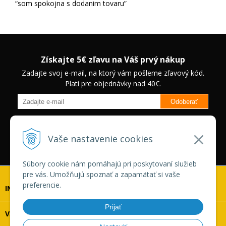
som spokojna s dodanim tovaru
Získajte 5€ zľavu na Váš prvý nákup
Zadajte svoj e-mail, na ktorý vám pošleme zľavový kód.
Platí pre objednávky nad 40€.
Odoberať
Budete informovaný o novinkách na našom eshope a jedinečných
zľavách na vybrané produkty.
Neplatí pre Veľkoobchodných
Vaše nastavenie cookies
zákazníkov.
Súbory cookie nám pomáhajú pri poskytovaní služieb
pre vás. Umožňujú spoznať a zapamätať si vaše
preferencie.
INFOLINKA
Prijať
VŠETKO O NÁKUPE