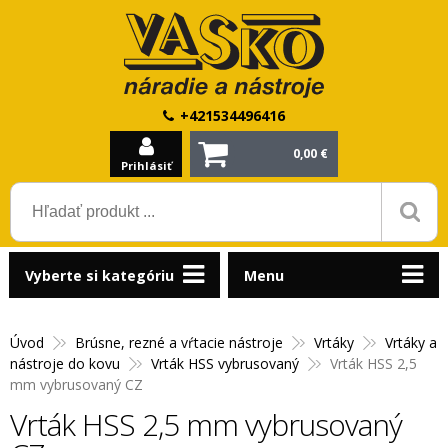
+421534496416
0,00 €
Prihlásiť
Vyberte si kategóriu
Menu
Úvod
Brúsne, rezné a vŕtacie nástroje
Vrtáky
Vrtáky a
nástroje do kovu
Vrták HSS vybrusovaný
Vrták HSS 2,5
mm vybrusovaný CZ
Vrták HSS 2,5 mm vybrusovaný