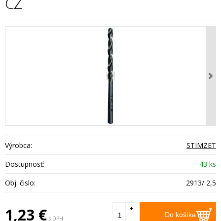
CZ
Výrobca:
STIMZET
Dostupnosť:
43 ks
Obj. čislo:
2913/ 2,5
+
1,23
€
Do košíka
s DPH
-