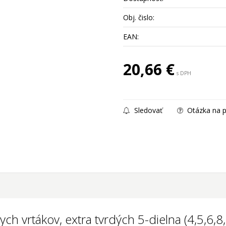
Obj. čislo:
EAN:
20,66
€
s DPH
Sledovať
Otázka na p
ych vrtákov, extra tvrdých 5-dielna (4,5,6