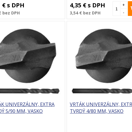
1 €
s DPH
4,35 €
s DPH
+
-
€
bez DPH
3,54 €
bez DPH
ÁK UNIVERZÁLNY, EXTRA
VRTÁK UNIVERZÁLNY, EXT
Ý 5/90 MM, VASKO
TVRDÝ 4/80 MM, VASKO