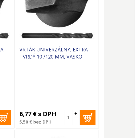
RA
VRTÁK UNIVERZÁLNY, EXTRA
TVRDÝ 10 /120 MM, VASKO
6,77 €
s DPH
+
-
5,50 €
bez DPH