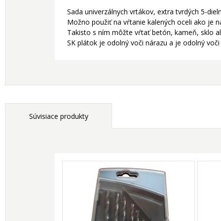
Sada univerzálnych vrtákov, extra tvrdých 5-die
Možno použiť na vŕtanie kalených oceli ako je n
Takisto s ním môžte vŕtať betón, kameň, sklo a
SK plátok je odolný voči nárazu a je odolný voči
Súvisiace produkty