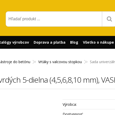
talógy výrobcov
Doprava a platba
Blog
Všetko o nákupe
nástroje do betónu
Vrtáky s valcovou stopkou
Sada univerzál
tvrdých 5-dielna (4,5,6,8,10 mm), VA
Výrobca:
Dostupnosť: