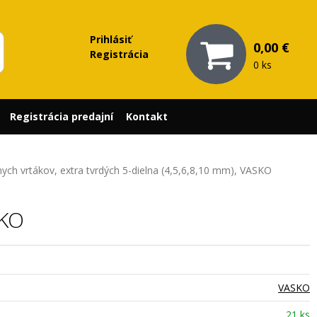
Prihlásiť
0,00 €
Registrácia
0 ks
Registrácia predajní
Kontakt
nych vrtákov, extra tvrdých 5-dielna (4,5,6,8,10 mm), VASKO
SKO
VASKO
21 ks