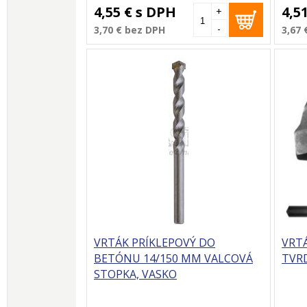
4,55 €
s DPH
4,5
+
-
3,70 €
bez DPH
3,67 
VRTÁK PRÍKLEPOVÝ DO
VRT
BETÓNU 14/150 MM VALCOVÁ
TVRD
STOPKA, VASKO