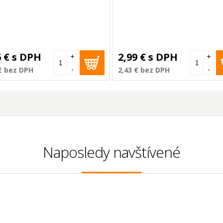
6 €
s DPH
2,99 €
s DPH
+
+
-
-
€
bez DPH
2,43 €
bez DPH
Naposledy navštívené