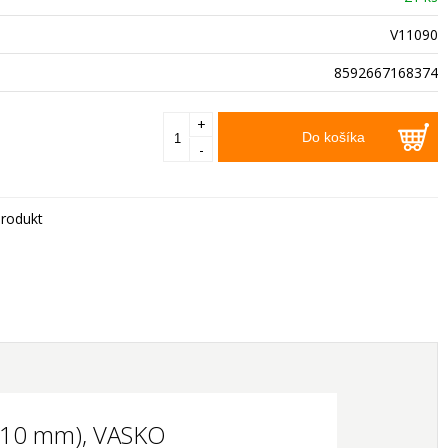
V11090
8592667168374
+
Do košíka
-
rodukt
,8,10 mm), VASKO