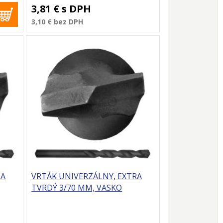
3,81 €
s DPH
3,10 €
bez DPH
RA
VRTÁK UNIVERZÁLNY, EXTRA
TVRDÝ 3/70 MM, VASKO