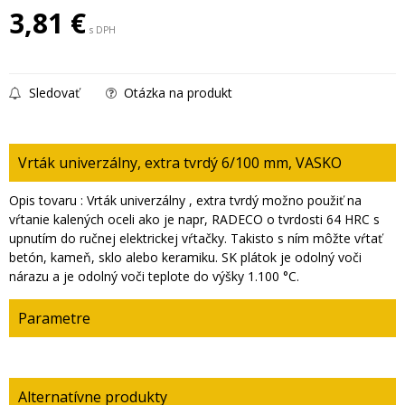
3,81
€
s DPH
Sledovať
Otázka na produkt
Vrták univerzálny, extra tvrdý 6/100 mm, VASKO
Opis tovaru : Vrták univerzálny , extra tvrdý možno použiť na
vŕtanie kalených oceli ako je napr, RADECO o tvrdosti 64 HRC s
upnutím do ručnej elektrickej vŕtačky. Takisto s ním môžte vŕtať
betón, kameň, sklo alebo keramiku. SK plátok je odolný voči
nárazu a je odolný voči teplote do výšky 1.100 °C.
Parametre