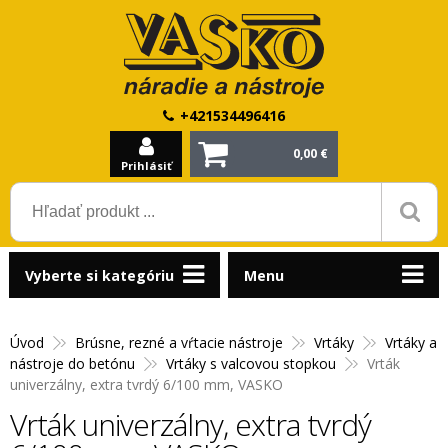
+421534496416
0,00 €
Prihlásiť
Vyberte si kategóriu
Menu
Úvod
Brúsne, rezné a vŕtacie nástroje
Vrtáky
Vrtáky a
nástroje do betónu
Vrtáky s valcovou stopkou
Vrták
univerzálny, extra tvrdý 6/100 mm, VASKO
Vrták univerzálny, extra tvrdý