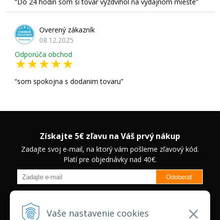
Do 24 hodín som si tovar vyzdvihol na výdajnom mieste
Overený zákazník
08.12.2025
Odporúča obchod
som spokojna s dodanim tovaru
Získajte 5€ zľavu na Váš prvý nákup
Zadajte svoj e-mail, na ktorý vám pošleme zľavový kód.
Platí pre objednávky nad 40€.
Odoberať
Budete informovaný o novinkách na našom eshope a jedinečných
zľavách na vybrané produkty.
Neplatí pre Veľkoobchodných
Vaše nastavenie cookies
zákazníkov.