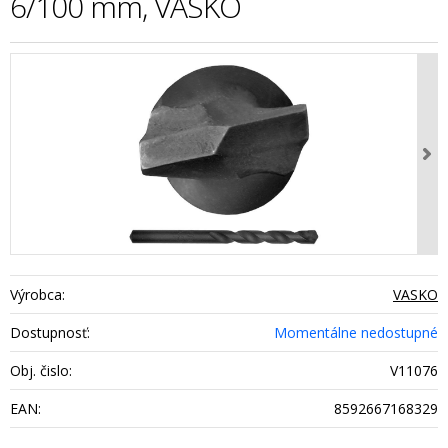
6/100 mm, VASKO
Výrobca:
VASKO
Dostupnosť:
Momentálne nedostupné
Obj. čislo:
V11076
EAN:
8592667168329