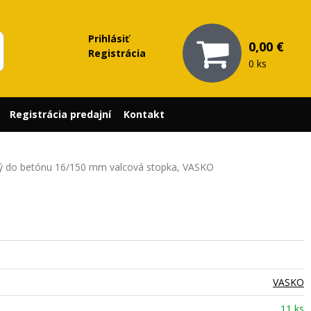
Prihlásiť
0,00 €
Registrácia
0 ks
Registrácia predajní
Kontakt
vý do betónu 16/150 mm valcová stopka, VASKO
VASKO
11 ks