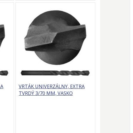
RA
VRTÁK UNIVERZÁLNY, EXTRA
TVRDÝ 3/70 MM, VASKO