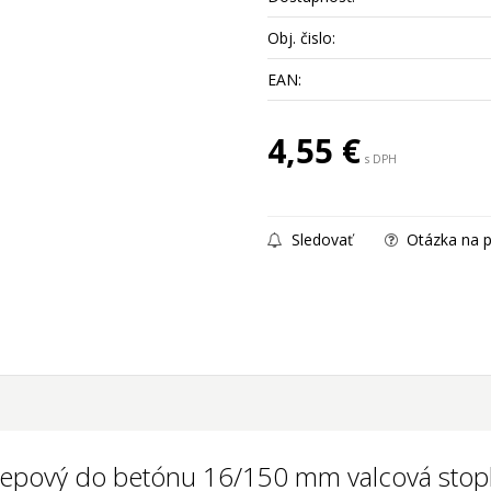
Obj. čislo:
EAN:
4,55
€
s DPH
Sledovať
Otázka na p
klepový do betónu 16/150 mm valcová sto