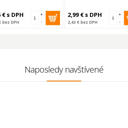
6 €
s DPH
2,99 €
s DPH
+
+
-
-
€
bez DPH
2,43 €
bez DPH
Naposledy navštívené