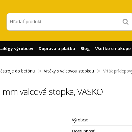
talógy výrobcov
Doprava a platba
Blog
Všetko o nákupe
nástroje do betónu
Vrtáky s valcovou stopkou
Vrták príklepo
0 mm valcová stopka, VASKO
Výrobca:
Dostupnosť: