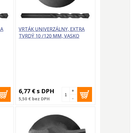
RA
VRTÁK UNIVERZÁLNY, EXTRA
TVRDÝ 10 /120 MM, VASKO
6,77 €
s DPH
+
-
5,50 €
bez DPH