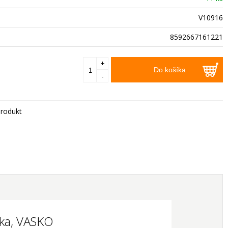
V10916
8592667161221
+
Do košíka
-
rodukt
pka, VASKO