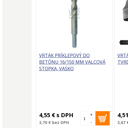
VRTÁK PRÍKLEPOVÝ DO
VRT
BETÓNU 16/150 MM VALCOVÁ
TVRD
STOPKA, VASKO
4,55 €
s DPH
4,5
+
-
3,70 €
bez DPH
3,67 