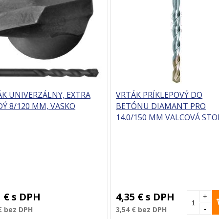
ÁK UNIVERZÁLNY, EXTRA
VRTÁK PRÍKLEPOVÝ DO
Ý 8/120 MM, VASKO
BETÓNU DIAMANT PRO
14.0/150 MM VALCOVÁ STO
PROTECO
1 €
s DPH
4,35 €
s DPH
+
-
€
bez DPH
3,54 €
bez DPH